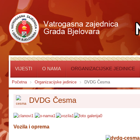
VIJESTI
O NAMA
ORGANIZACIJSKE JEDINICE
Početna
Organizacijske jedinice
DVDG Česma
DVDG Česma
Vozila i oprema