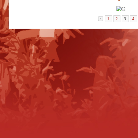
1
2
3
4
«