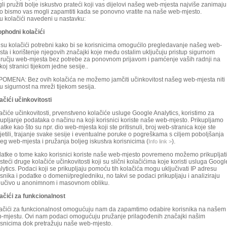
li pružiti bolje iskustvo prateći koji vas dijelovi našeg web-mjesta najviše zanimaju 
o bismo vas mogli zapamtiti kada se ponovno vratite na naše web-mjesto.
su kolačići navedeni u nastavku:
phodni kolačići
 su kolačići potrebni kako bi se korisnicima omogućilo pregledavanje našeg web-
sta i korištenje njegovih značajki koje među ostalim uključuju pristup sigurnom
ručju web-mjesta bez potrebe za ponovnom prijavom i pamćenje vaših radnji na
koj stranici tijekom jedne sesije..
OMENA: Bez ovih kolačića ne možemo jamčiti učinkovitost našeg web-mjesta niti
u sigurnost na mreži tijekom sesija.
ačići učinkovitosti
ačiće učinkovitosti, prvenstveno kolačiće usluge Google Analytics, koristimo za
kupljanje podataka o načinu na koji korisnici koriste naše web-mjesto. Prikupljamo
atke kao što su npr. dio web-mjesta koji ste pritisnuli, broj web-stranica koje ste
jetili, trajanje svake sesije i eventualne poruke o pogreškama s ciljem poboljšanja
eg web-mjesta i pružanja boljeg iskustva korisnicima (
).
Info link >
atke o tome kako korisnici koriste naše web-mjesto povremeno možemo prikupljati
isteći druge kolačiće učinkovitosti koji su slični kolačićima koje koristi usluga Googl
lytics. Podaci koji se prikupljaju pomoću tih kolačića mogu uključivati IP adresu
isnika i podatke o domeni/pregledniku, no takvi se podaci prikupljaju i analiziraju
ljučivo u anonimnom i masovnom obliku.
ačići za funkcionalnost
ačići za funkcionalnost omogućuju nam da zapamtimo odabire korisnika na našem
-mjestu. Ovi nam podaci omogućuju pružanje prilagođenih značajki našim
isnicima dok pretražuju naše web-mjesto.