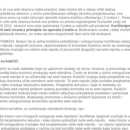
o bi ova web stranica radila pravilno, kako bismo bili u stanju vršiti daljnja
prjeđenja stranice, u svrhu poboljšavanja vašega iskustva pregledavanja, ova
anica mora na vaše računalo spremiti malenu količinu informacija ( Cookies ) . Prek
% svih web stranica koristi ovu praksu no prema regulacijama Europske unije od
03.2011. obvezni smo prije spremanja Cookie-a zatražiti vaš pristanak.
Korištenje
ih web stranica pristajete na uporabu Cookie-a.
Blokiranjem cookie i dalje može
gledavati stranicu, no neke njezine mogućnosti Vam neće biti dostupne.
OMENA: Budući da je svrha kolačića poboljšanje i omogućivanje korištenja naše
-mjesta i njegovih procesa, sprječavanjem ili brisanjem kolačića može se onemogu
ištenje značajki na našem web-mjestu ili prouzročiti drugačiji rad web-mjesta u va
gledniku.
 su kolačići
ačići su male datoteke koje se uglavnom sastoje od slova i brojeva, a preuzimaju s
uređaj kada korisnici pristupaju web-mjestima. Često se koriste u svrhu omogućiva
a web-mjesta ili za učinkovitiji rad web-mjesta. Kolačići nastaju kada preglednik na
đaju korisnika učita određeno web-mjesto. To web-mjesto šalje podatke pregledni
i zatim izrađuje tekstualnu datoteku. Preglednik dohvaća i šalje tu datoteku na
lužitelj web-mjesta prilikom svakog povratka korisnika na to web-mjesto. Kolačići
ju nekoliko funkcija koje među ostalim uključuju prikupljanje podataka i pamćenje
ferenci korisnika, dodavanje proizvoda u košaricu prilikom kupovine na mreži i
enito omogućivanje korisničke upotrebe web-mjesta.
ačiće koristimo za izvršavanje određenih funkcija, npr.:
ako bismo vam omogućili navigaciju web-mjestom i korištenje njegovih značajki te
žili besprijekorno iskustvo,- kako bismo poboljšali naše web-mjesto, - kako bismo 
žili prilagođene značajke dok pregledavate naše web-mjesto, - za ciljano oglašava
a prikupljanje podataka o načinu na koji koristite naše web-mjesto kako bismo vam