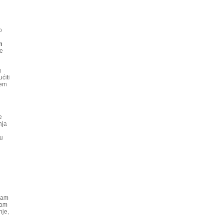
o
m
te
g
ćiti
šem
e
nja
ku
 vam
vam
nje,