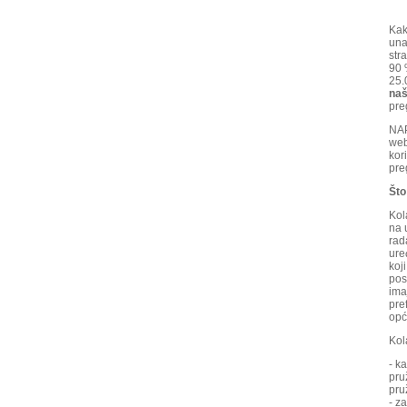
Kak
una
str
90 
25.
naš
pre
NAP
web
kor
pre
Što
Kol
na 
rad
ure
koj
pos
ima
pre
opć
Kol
- k
pru
pru
- z