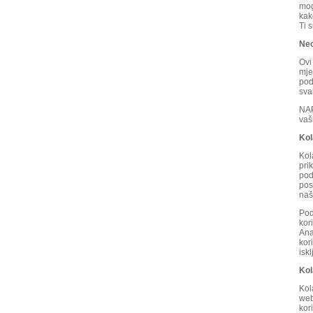
mog
kak
Ti 
Neo
Ovi
mje
pod
sva
NAP
vaš
Kol
Kol
pri
pod
pos
naš
Pod
kor
Ana
kor
isk
Kol
Kol
web
kor