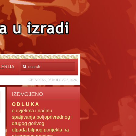
LERIJA
ČETVRTAK, 06 KOLOVOZ 2026
IZDVOJENO
O D L U K A
o uvjetima i načinu
spaljivanja poljoprivrednog i
drugog gorivog
otpada
biljnog porijekla na