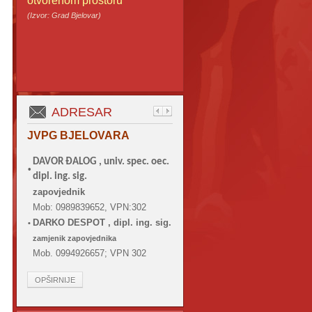
otvorenom prostoru
(Izvor: Grad Bjelovar)
ADRESAR
JVPG BJELOVARA
DAVOR ĐALOG ,
univ. spec. oec.
•
dipl. ing. sig.
zapovjednik
Mob: 0989839652, VPN:302
DARKO DESPOT , dipl. ing. sig.
•
zamjenik zapovjednika
Mob. 0994926657; VPN 302
OPŠIRNIJE