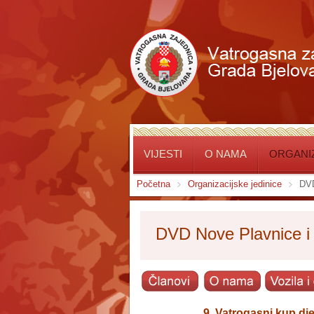
VIJESTI
O NAMA
ORGANIZ
Početna
Organizacijske jedinice
DVD
DVD Nove Plavnice i
9. Vatrogasni kup dj