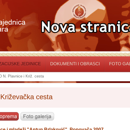
ACIJSKE JEDINICE
DOKUMENTI I OBRASCI
FOTO GA
 N. Plavnice i Križ. cesta
 Križevačka cesta
ece i mladeži "Antun Brlaković", Popovača 2007.