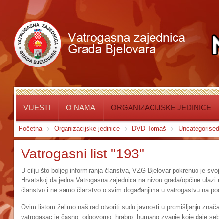
VIJESTI
O NAMA
ORGANIZACIJSKE JEDINICE
Početna
Organizacijske jedinice
DVD Tomaš
Uncategorised
Vatrogasni list "193"
U cilju što boljeg informiranja članstva, VZG Bjelovar pokrenuo je svoj 
Hrvatskoj da jedna Vatrogasna zajednica na nivou grada/općine ulazi u o
članstvo i ne samo članstvo o svim događanjima u vatrogastvu na pod
Ovim listom želimo naš rad otvoriti sudu javnosti u promišljanju znača
vatrogasac je časno, odgovorno, hrabro, humano zvanje koje daje se