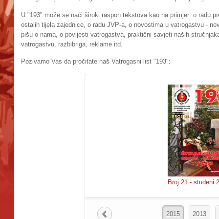
U "193" može se naći široki raspon tekstova kao na primjer: o radu pr
ostalih tijela zajednice, o radu JVP-a, o novostima u vatrogastvu - nov
pišu o nama, o povijesti vatrogastva, praktični savjeti naših stručnja
vatrogastvu, razbibriga, reklame itd.
Pozivamo Vas da pročitate naš Vatrogasni list "193":
Broj 21 - studeni 
2015
2013