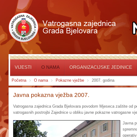
VIJESTI
O NAMA
ORGANIZACIJSKE JEDINICE
Početna
O nama
Pokazne vježbe
2007. godina
Javna pokazna vježba 2007.
Vatrogasna zajednica Grada Bjelovara povodom Mjeseca zaštite od pož
vatrogasnih postrojbi Zajednice u obliku javne pokazne vatrogasne vj
Javna p
spremnos
operati