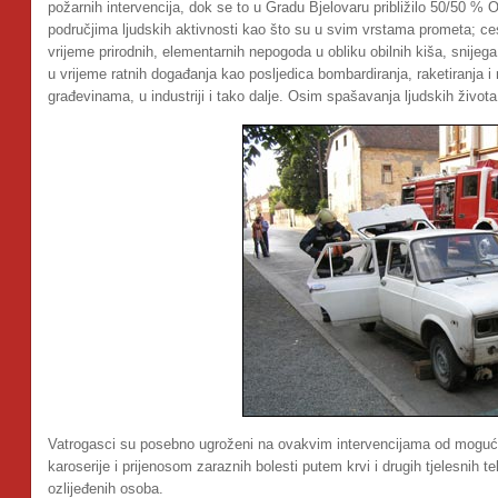
požarnih intervencija, dok se to u Gradu Bjelovaru približilo 50/50 
područjima ljudskih aktivnosti kao što su u svim vrstama prometa; 
vrijeme prirodnih, elementarnih nepogoda u obliku obilnih kiša, snijega
u vrijeme ratnih događanja kao posljedica bombardiranja, raketiranja i 
građevinama, u industriji i tako dalje. Osim spašavanja ljudskih života s
Vatrogasci su posebno ugroženi na ovakvim intervencijama od mogućih 
karoserije i prijenosom zaraznih bolesti putem krvi i drugih tjelesnih 
ozlijeđenih osoba.