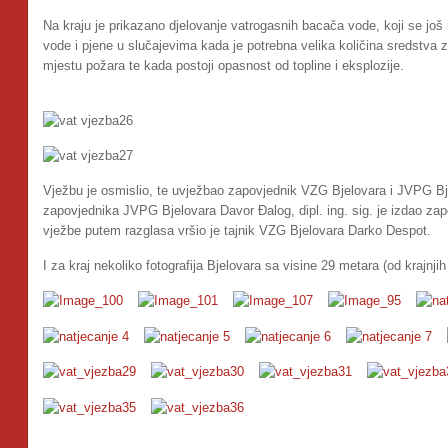
Na kraju je prikazano djelovanje vatrogasnih bacača vode, koji se još
vode i pjene u slučajevima kada je potrebna velika količina sredstva 
mjestu požara te kada postoji opasnost od topline i eksplozije.
Vježbu je osmislio, te uvježbao zapovjednik VZG Bjelovara i JVPG Bje
zapovjednika JVPG Bjelovara Davor Đalog, dipl. ing. sig. je izdao z
vježbe putem razglasa vršio je tajnik VZG Bjelovara Darko Despot.
I za kraj nekoliko fotografija Bjelovara sa visine 29 metara (od krajnj