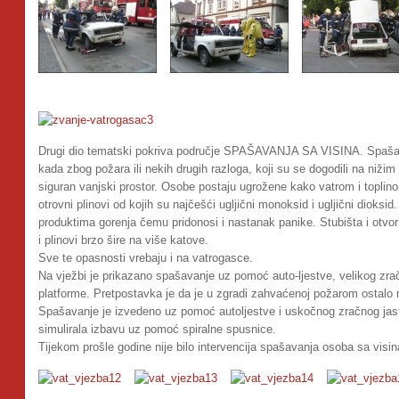
Drugi dio tematski pokriva područje SPAŠAVANJA SA VISINA. Spašavan
kada zbog požara ili nekih drugih razloga, koji su se dogodili na niži
siguran vanjski prostor. Osobe postaju ugrožene kako vatrom i toplino
otrovni plinovi od kojih su najčešći ugljični monoksid i ugljični dioksi
produktima gorenja čemu pridonosi i nastanak panike. Stubišta i otvor
i plinovi brzo šire na više katove.
Sve te opasnosti vrebaju i na vatrogasce.
Na vježbi je prikazano spašavanje uz pomoć auto-ljestve, velikog zra
platforme. Pretpostavka je da je u zgradi zahvaćenoj požarom ostalo
Spašavanje je izvedeno uz pomoć autoljestve i uskočnog zračnog jast
simulirala izbavu uz pomoć spiralne spusnice.
Tijekom prošle godine nije bilo intervencija spašavanja osoba sa visina,