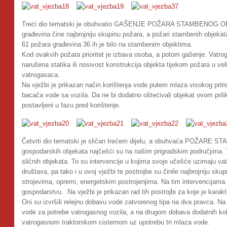
Treći dio tematski je obuhvatio GAŠENJE POŽARA STAMBENOG OBJ
građevina čine najbrojniju skupinu požara, a požari stambenih objekata 
61 požara građevina 36 ih je bilo na stambenim objektima.
Kod ovakvih požara prioritet je izbava osoba, a potom gašenje. Vatro
narušena statika ili nosivost konstrukcija objekta tijekom požara u ve
vatrogasaca.
Na vježbi je prikazan način korištenja vode putem mlaza visokog prit
bacača vode sa vozila. Da ne bi dodatno oštećivali objekat ovom pril
postavljeni u fazu pred korištenje.
Četvrti dio tematski je sličan trećem dijelu, a obuhvaća POŽA
gospodarskih objekata najčešći su na našim prigradskim područjima. To
sličnih objekata. To su intervencije u kojima svoje učešće uzimaju va
društava, pa tako i u ovoj vježbi te postrojbe su činile najbrojniju sk
strojevima, opremi, energetskim postrojenjima. Na tim intervencijama
gospodarstvu. Na vježbi je prikazan rad tih postrojbi za koje je karakt
Oni su izvršili relejnu dobavu vode zatvorenog tipa na dva pravca. Na 
vode za potrebe vatrogasnog vozila, a na drugom dobava dodatnih kol
vatrogasnom traktorskom cisternom uz upotrebu tri mlaza vode.