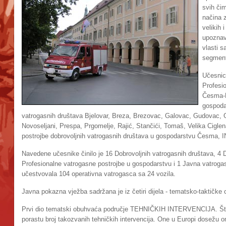
svih či
načina z
velikih 
upoznav
vlasti 
segment
Učesnic
Profesi
Česma-F
gospodar
vatrogasnih društava Bjelovar, Breza, Brezovac, Galovac, Gudovac, G
Novoseljani, Prespa, Prgomelje, Rajić, Stančići, Tomaš, Velika Ciglen
postrojbe dobrovoljnih vatrogasnih društava u gospodarstvu Česma, INA 
Navedene učesnike činilo je 16 Dobrovoljnih vatrogasnih društava, 4 
Profesionalne vatrogasne postrojbe u gospodarstvu i 1 Javna vatrogas
učestvovala 104 operativna vatrogasca sa 24 vozila.
Javna pokazna vježba sadržana je iz četiri dijela - tematsko-taktičke c
Prvi dio tematski obuhvaća područje TEHNIČKIH INTERVENCIJA. Što je
porastu broj takozvanih tehničkih intervencija. One u Europi dosežu 