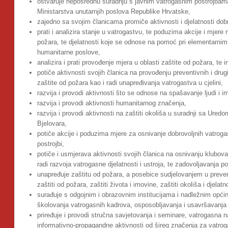
ostvaruje neposrednu suradnju s javnim vatrogasnim postrojbama
Ministarstva unutarnjih poslova Republike Hrvatske,
zajedno sa svojim članicama promiče aktivnosti i djelatnosti dob
prati i analizira stanje u vatrogastvu, te poduzima akcije i mjere
požara, te djelatnosti koje se odnose na pomoć pri elementarnim
humanitarne poslove,
analizira i prati provođenje mjera u oblasti zaštite od požara, te 
potiče aktivnosti svojih članica na provođenju preventivnih i drug
zaštite od požara kao i radi unapređivanja vatrogastva u cjelini,
razvija i provodi aktivnosti što se odnose na spašavanje ljudi i
razvija i provodi aktivnosti humanitarnog značenja,
razvija i provodi aktivnosti na zaštiti okoliša u suradnji sa Ured
Bjelovara,
potiče akcije i poduzima mjere za osnivanje dobrovoljnih vatrogas
postrojbi,
potiče i usmjerava aktivnosti svojih članica na osnivanju klubova
radi razvoja vatrogasne djelatnosti i ustroja, te zadovoljavanja p
unapređuje zaštitu od požara, a posebice sudjelovanjem u preven
zaštiti od požara, zaštiti života i imovine, zaštiti okoliša i djel
surađuje s odgojnim i obrazovnim institucijama i nadležnim opći
školovanja vatrogasnih kadrova, osposobljavanja i usavršavanja
priređuje i provodi stručna savjetovanja i seminare, vatrogasna 
informativno-propagandne aktivnosti od šireg značenja za vatroga