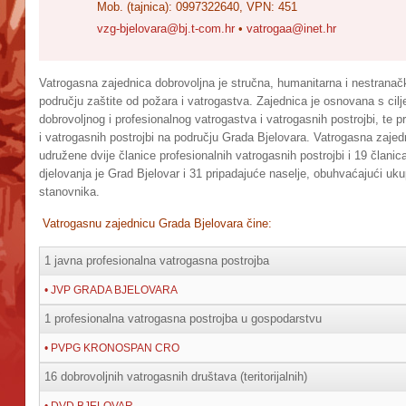
Mob. (tajnica): 0997322640, VPN: 451
vzg-bjelovara@bj.t-com.hr
•
vatrogaa@inet.hr
Vatrogasna zajednica dobrovoljna je stručna, humanitarna i nestranač
području zaštite od požara i vatrogastva. Zajednica je osnovana s cilj
dobrovoljnog i profesionalnog vatrogastva i vatrogasnih postrojbi, te 
i vatrogasnih postrojbi na području Grada Bjelovara. Vatrogasna zajedn
udružene dvije članice profesionalnih vatrogasnih postrojbi i 19 člani
djelovanja je Grad Bjelovar i 31 pripadajuće naselje, obuhvaćajući uk
stanovnika.
Vatrogasnu zajednicu Grada Bjelovara čine:
1 javna profesionalna vatrogasna postrojba
• JVP GRADA BJELOVARA
1 profesionalna vatrogasna postrojba u gospodarstvu
• PVPG KRONOSPAN CRO
16 dobrovoljnih vatrogasnih društava (teritorijalnih)
• DVD BJELOVAR