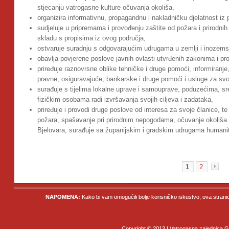
stjecanju vatrogasne kulture očuvanja okoliša,
organizira informativnu, propagandnu i nakladničku djelatnost iz 
sudjeluje u pripremama i provođenju zaštite od požara i prirodni
skladu s propisima iz ovog područja,
ostvaruje suradnju s odgovarajućim udrugama u zemlji i inozems
obavlja povjerene poslove javnih ovlasti utvrđenih zakonima i pr
priređuje raznovrsne oblike tehničke i druge pomoći, informiranje
pravne, osiguravajuće, bankarske i druge pomoći i usluge za svo
surađuje s tijelima lokalne uprave i samouprave, poduzećima, sr
fizičkim osobama radi izvršavanja svojih ciljeva i zadataka,
priređuje i provodi druge poslove od interesa za svoje članice, te
požara, spašavanje pri prirodnim nepogodama, očuvanje okoliša
Bjelovara, surađuje sa županijskim i gradskim udrugama humani
1
2
NAPOMENA:
Kako bi vam omogućili bolje korisničko iskustvo, ova strani
Copyright © 2013 | Vatrogasna zajednica Gr