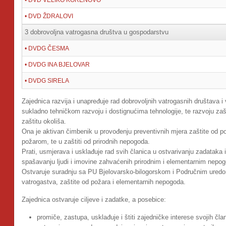
• DVD ŽDRALOVI
3 dobrovoljna vatrogasna društva u gospodarstvu
• DVDG ČESMA
• DVDG INA BJELOVAR
• DVDG SIRELA
Zajednica razvija i unapređuje rad dobrovoljnih vatrogasnih društava i
sukladno tehničkom razvoju i dostignućima tehnologije, te razvoju zašt
zaštitu okoliša.
Ona je aktivan čimbenik u provođenju preventivnih mjera zaštite od po
požarom, te u zaštiti od prirodnih nepogoda.
Prati, usmjerava i usklađuje rad svih članica u ostvarivanju zadataka i
spašavanju ljudi i imovine zahvaćenih prirodnim i elementarnim nep
Ostvaruje suradnju sa PU Bjelovarsko-bilogorskom i Područnim uredo
vatrogastva, zaštite od požara i elementarnih nepogoda.
Zajednica ostvaruje ciljeve i zadatke, a posebice:
promiče, zastupa, usklađuje i štiti zajedničke interese svojih čla