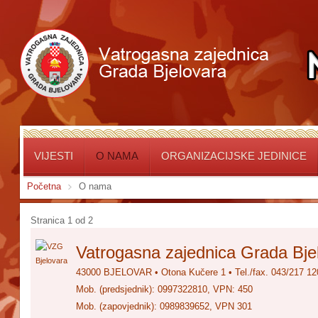
VIJESTI
O NAMA
ORGANIZACIJSKE JEDINICE
Početna
O nama
Stranica 1 od 2
Vatrogasna zajednica Grada Bje
43000 BJELOVAR • Otona Kučere 1
•
Tel./fax. 043/217 12
Mob. (predsjednik): 0997322810, VPN: 450
Mob. (zapovjednik): 0989839652, VPN 301