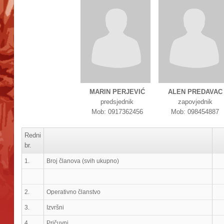
MARIN PERJEVIĆ
ALEN PREDAVAC
predsjednik
zapovjednik
Mob: 0917362456
Mob: 098454887
Redni
br.
1.
Broj članova (svih ukupno)
2.
Operativno članstvo
3.
Izvršni
4.
Pričuvni