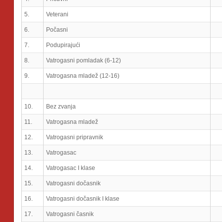
5.
Veterani
6.
Počasni
7.
Podupirajući
8.
Vatrogasni pomladak (6-12)
9.
Vatrogasna mladež (12-16)
10.
Bez zvanja
11.
Vatrogasna mladež
12.
Vatrogasni pripravnik
13.
Vatrogasac
14.
Vatrogasac I klase
15.
Vatrogasni dočasnik
16.
Vatrogasni dočasnik I klase
17.
Vatrogasni časnik