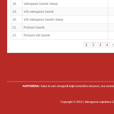
18.
Vatrogasni časnik I klase
19.
Viši vatrogasni časnik
20.
Viši vatrogasni časnik I klase
21.
Počasni časnik
22.
Počasni viši časnik
1
2
3
4
NAPOMENA:
Kako bi vam omogućili bolje korisničko iskustvo, ova strani
Copyright © 2013 | Vatrogasna zajednica Gr