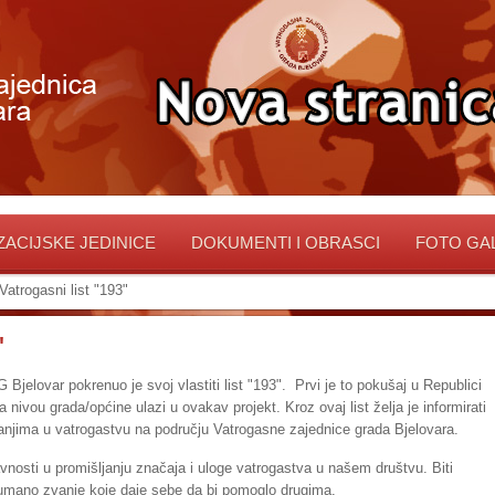
ACIJSKE JEDINICE
DOKUMENTI I OBRASCI
FOTO GA
Vatrogasni list "193"
"
G Bjelovar pokrenuo je svoj vlastiti list "193". Prvi je to pokušaj u Republici
nivou grada/općine ulazi u ovakav projekt. Kroz ovaj list želja je informirati
njima u vatrogastvu na području Vatrogasne zajednice grada Bjelovara.
avnosti u promišljanju značaja i uloge vatrogastva u našem društvu. Biti
humano zvanje koje daje sebe da bi pomoglo drugima.