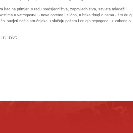
a kao na primjer: o radu predsjedništva, zapovjedništva, savjeta mladeži i
ovostima u vatrogastvu - nova oprema i slično, rubrika drugi o nama - što drugi
ični savjeti naših stručnjaka u slučaju požara i drugih nepogoda, iz zakona o
ist "193":