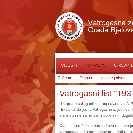
VIJESTI
O NAMA
ORGANIZ
Početna
O nama
Uncategorised
Vatrogasni list "193
U cilju što boljeg informiranja članstva, VZ
Hrvatskoj da jedna Vatrogasna zajednica na 
članstvo i ne samo članstvo o svim događa
Ovim listom želimo naš rad otvoriti sudu j
vatrogasac je časno, odgovorno, hrabro, 