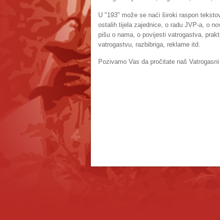
U "193" može se naći široki raspon tekstov
ostalih tijela zajednice, o radu JVP-a, o n
pišu o nama, o povijesti vatrogastva, prakt
vatrogastvu, razbibriga, reklame itd.
Pozivamo Vas da pročitate naš Vatrogasni l