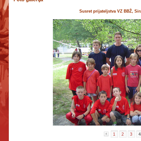
Susret prijateljstva VZ BBŽ, Sir
1
2
3
4
«