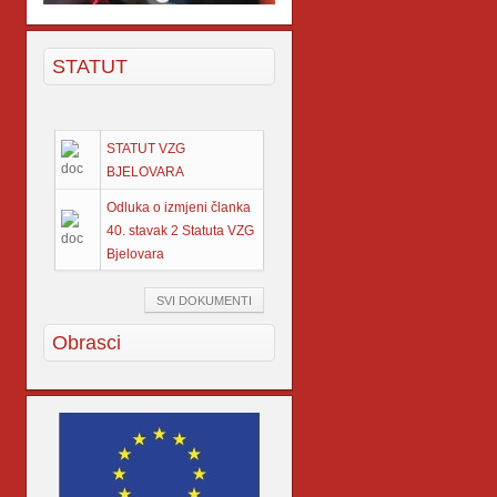
STATUT
STATUT VZG
BJELOVARA
Odluka o izmjeni članka
40. stavak 2 Statuta VZG
Bjelovara
SVI DOKUMENTI
Obrasci