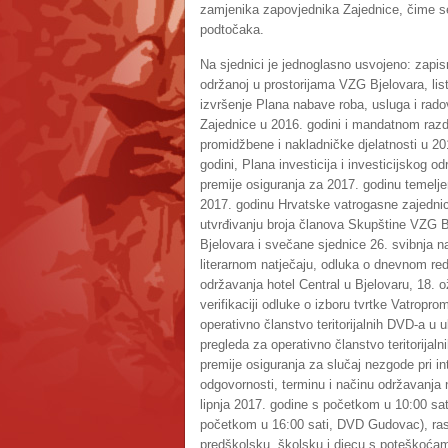
zamjenika zapovjednika Zajednice, čime se 
podtočaka.
Na sjednici je jednoglasno usvojeno: zapis
održanoj u prostorijama VZG Bjelovara, lis
izvršenje Plana nabave roba, usluga i rado
Zajednice u 2016. godini i mandatnom razdo
promidžbene i nakladničke djelatnosti u 201
godini, Plana investicija i investicijskog 
premije osiguranja za 2017. godinu temelje
2017. godinu Hrvatske vatrogasne zajednic
utvrđivanju broja članova Skupštine VZG B
Bjelovara i svečane sjednice 26. svibnja na
literarnom natječaju, odluka o dnevnom re
održavanja hotel Central u Bjelovaru, 18. 
verifikaciji odluke o izboru tvrtke Vatropr
operativno članstvo teritorijalnih DVD-a 
pregleda za operativno članstvo teritorija
premije osiguranja za slučaj nezgode pri i
odgovornosti, terminu i načinu održavanja
lipnja 2017. godine s početkom u 10:00 sat
početkom u 16:00 sati, DVD Gudovac), raspi
predškolsku, školsku i djecu s poteškoćam