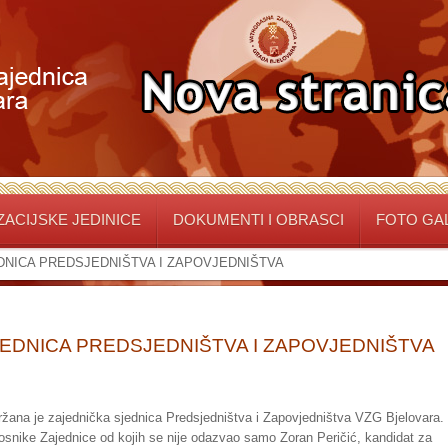
ACIJSKE JEDINICE
DOKUMENTI I OBRASCI
FOTO GA
DNICA PREDSJEDNIŠTVA I ZAPOVJEDNIŠTVA
EDNICA PREDSJEDNIŠTVA I ZAPOVJEDNIŠTVA
žana je zajednička sjednica Predsjedništva i Zapovjedništva VZG Bjelovara.
žnosnike Zajednice od kojih se nije odazvao samo Zoran Peričić, kandidat za