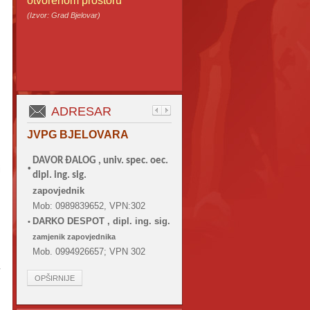
otvorenom prostoru
(Izvor: Grad Bjelovar)
ADRESAR
JVPG BJELOVARA
DAVOR ĐALOG ,
univ. spec. oec.
•
i
dipl. ing. sig.
zapovjednik
Mob: 0989839652, VPN:302
DARKO DESPOT , dipl. ing. sig.
•
zamjenik zapovjednika
Mob. 0994926657; VPN 302
.
OPŠIRNIJE