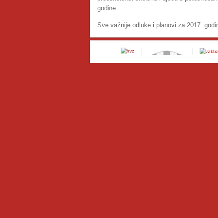
godine.
Sve važnije odluke i planovi za 2017. godin