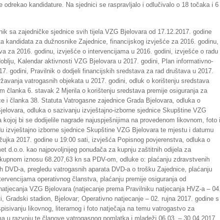
odrekao kandidature. Na sjednici se raspravljalo i odlučivalo o 18 točaka i 6
nik sa zajedničke sjednice svih tijela VZG Bjelovara od 17.12.2017. godine
ta kandidata za dužnosnike Zajednice, financijskog izvješće za 2016. godinu,
va za 2016. godinu, izvješće o intervencijama u 2016. godini, izvješće o radu
blju, Kalendar aktivnosti VZG Bjelovara u 2017. godini, Plan informativno-
7. godini, Pravilnik o dodjeli financijskih sredstava za rad društava u 2017.
održavanja vatrogasnih objekata u 2017. godini, odluk o korištenju sredstava
m članka 6. stavak 2 Mjerila o korištenju sredstava premije osiguranja za
e i članka 38. Statuta Vatrogasne zajednice Grada Bjelovara, odluka o
jelovara, odluka o sazivanju izvještajno-izborne sjednice Skupštine VZG
 kojoj bi se dodijelile nagrade najuspješnijima na provedenom likovnom, foto 
du izvještajno izborne sjednice Skupštine VZG Bjelovara te mjestu i datumu
ožujka 2017. godine u 19:00 sati, izvješća Popisnog povjerenstva, odluka o
omet d.o.o. kao najpovoljnijeg ponuđača za kupnju zaštitnih odijela za
u ukupnom iznosu 68.207,63 kn sa PDV-om, odluke o: plaćanju zdravstvenih
lnih DVD-a, pregledu vatrogasnih aparata DVD-a o trošku Zajednice, plaćanju
ntervencijama operativnog članstva, plaćanju premije osiguranja od
 natjecanja VZG Bjelovara (natjecanje prema Pravilniku natjecanja HVZ-a – 04
i, Gradski stadion, Bjelovar; Operativno natjecanje – 02. rujna 2017. godine s
sivanju likovnog, literarnog i foto natječaja na temu vatrogastvo za
a u razvoju te članove vatrogasnog pomlatka i mladeži 06.03. – 30.04.2017.