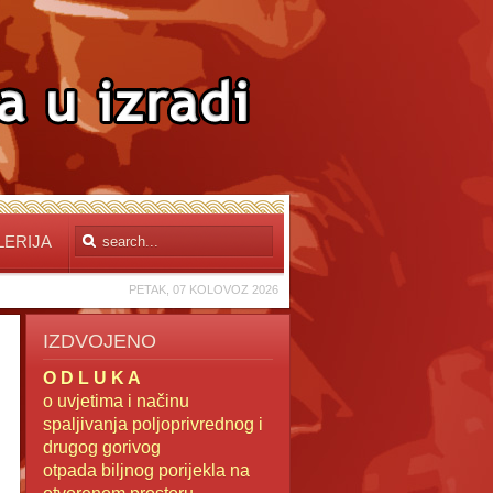
LERIJA
PETAK, 07 KOLOVOZ 2026
IZDVOJENO
O D L U K A
o uvjetima i načinu
spaljivanja poljoprivrednog i
drugog gorivog
otpada
biljnog porijekla na