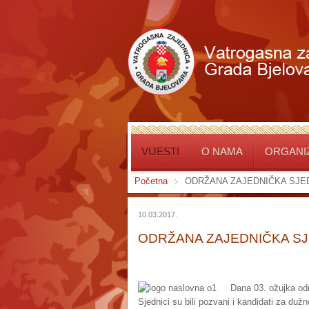
VIJESTI
O NAMA
ORGANIZ
Početna
ODRŽANA ZAJEDNIČKA SJE
10.03.2017.
ODRŽANA ZAJEDNIČKA SJ
Dana 03. ožujka odr
Sjednici su bili pozvani i kandidati za du