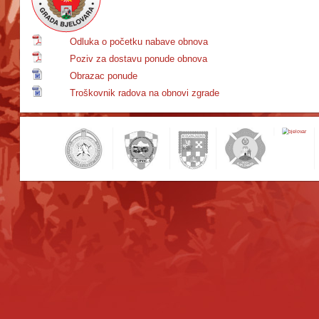
Odluka o početku nabave obnova
Poziv za dostavu ponude obnova
Obrazac ponude
Troškovnik radova na obnovi zgrade