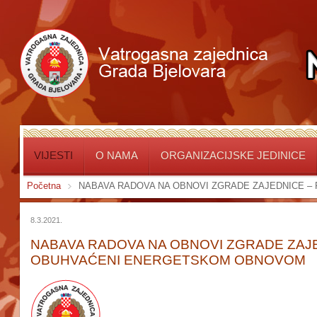
VIJESTI
O NAMA
ORGANIZACIJSKE JEDINICE
Početna
NABAVA RADOVA NA OBNOVI ZGRADE ZAJEDNICE –
8.3.2021.
NABAVA RADOVA NA OBNOVI ZGRADE ZAJED
OBUHVAĆENI ENERGETSKOM OBNOVOM