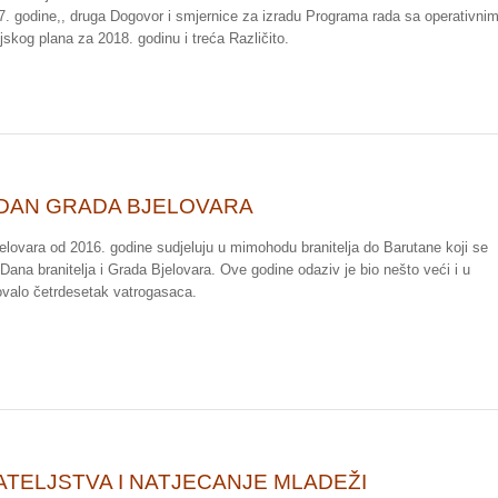
7. godine,, druga Dogovor i smjernice za izradu Programa rada sa operativni
skog plana za 2018. godinu i treća Različito.
 DAN GRADA BJELOVARA
elovara od 2016. godine sudjeluju u mimohodu branitelja do Barutane koji se
ana branitelja i Grada Bjelovara. Ove godine odaziv je bio nešto veći i u
ovalo četrdesetak vatrogasaca.
ATELJSTVA I NATJECANJE MLADEŽI