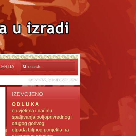
LERIJA
ČETVRTAK, 06 KOLOVOZ 2026
IZDVOJENO
O D L U K A
o uvjetima i načinu
spaljivanja poljoprivrednog i
drugog gorivog
otpada
biljnog porijekla na