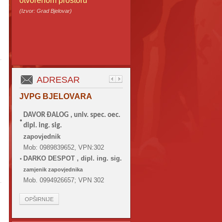
otvorenom prostoru
m
(Izvor: Grad Bjelovar)
ADRESAR
JVPG BJELOVARA
DAVOR ĐALOG ,
univ. spec. oec.
•
dipl. ing. sig.
zapovjednik
Mob: 0989839652, VPN:302
DARKO DESPOT , dipl. ing. sig.
•
zamjenik zapovjednika
Mob. 0994926657; VPN 302
OPŠIRNIJE