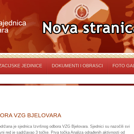
ACIJSKE JEDINICE
DOKUMENTI I OBRASCI
FOTO GA
BORA VZG BJELOVARA
održana je sjednica Izvršnog odbora VZG Bjelovara. Sjednici su nazočili svi
vni red je sadržavao 3 točke. Prva točka Analiza odrađenih aktivnosti od