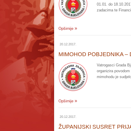
01.01. do 18.10.201
zadacima te Financij
Opširnije
20.12.2017.
MIMOHOD POBJEDNIKA –
Vatrogasci Grada Bj
organizira povodom D
mimohodu je sudjel
Opširnije
20.12.2017.
ŽUPANIJSKI SUSRET PRIJ