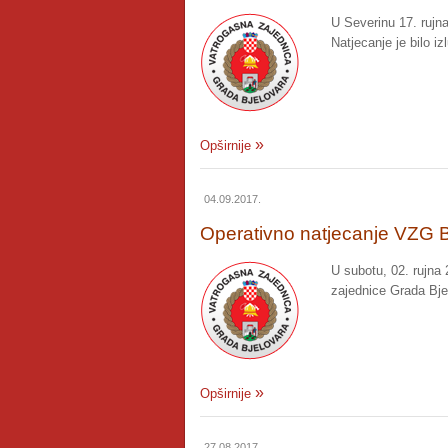
U Severinu 17. rujna
Natjecanje je bilo i
Opširnije
04.09.2017.
Operativno natjecanje VZG B
U subotu, 02. rujna
zajednice Grada Bjel
Opširnije
27.08.2017.