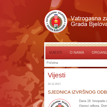
VIJESTI
O NAMA
ORGANIZ
Početna
Vijesti
20.12.2017.
SJEDNICA IZVRŠNOG OD
Dana 18. listopada 
članovi odbora. Dne