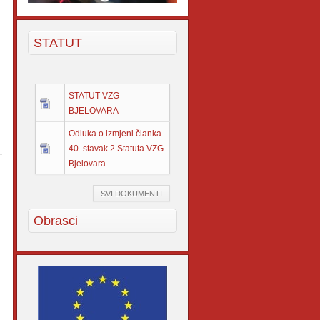
STATUT
STATUT VZG
BJELOVARA
Odluka o izmjeni članka
40. stavak 2 Statuta VZG
Bjelovara
SVI DOKUMENTI
Obrasci