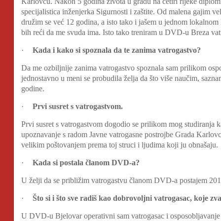
Karlovcu. Nakon 5 godina života u gradu na četiri rijeke diplomir
specijalistica inženjerka Sigurnosti i zaštite. Od malena gajim 
družim se već 12 godina, a isto tako i jašem u jednom lokalno
bih reći da me svuda ima. Isto tako treniram u DVD-u Breza vat
·
Kada i kako si spoznala da te zanima vatrogastvo?
Da me ozbiljnije zanima vatrogastvo spoznala sam prilikom ospo
jednostavno u meni se probudila želja da što više naučim, saznam
godine.
·
Prvi susret s vatrogastvom.
Prvi susret s vatrogastvom dogodio se prilikom mog studiranja ka
upoznavanje s radom Javne vatrogasne postrojbe Grada Karlovc
velikim poštovanjem prema toj struci i ljudima koji ju obnašaju.
·
Kada si postala članom DVD-a?
U želji da se približim vatrogastvu članom DVD-a postajem 201
·
Što si i što sve radiš kao dobrovoljni vatrogasac, koje zv
U DVD-u Bjelovar operativni sam vatrogasac i osposobljavanje 