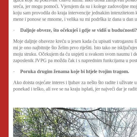
sreća, jer mogu pomoći. Vjerujem da su i kolege zadovoljne mo
koju sam provodila do kraja intervencije jednakim intenzitetom kao i
mene i ponose se mnome, i velika su mi podrška iz dana u dan
·
Daljnje obveze, što očekuješ i gdje se vidiš u budućnosti?
Moje daljnje obaveze kreću u jesen kada ću upisati vatrogasnu ško
mi je ono najbitnije što želim prvo riješiti. Isto tako ne isključu
moju struku. Očekujem da ću uspjeti u svakom svom naumu i def
zaposlenik JVPG pa možda čak i s naprednim funkcijama u post
·
Poruka drugim ženama koje bi htjele tvojim tragom.
Ako doista osjećate interes i ljubav za nešto što radite i uživat
ponekad i teško, ali sve se na kraju isplati, jer najveći dar je radit