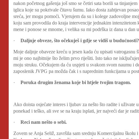
nakon početnog gašenja još smo se četiri sata borili sa tinjanje
iglica koje su pokrivale čitavu šumu. Iako dosta zahtjevan posao
sreća, jer mogu pomoći. Vjerujem da su i kolege zadovoljne mo
koju sam provodila do kraja intervencije jednakim intenzitetom kao i
mene i ponose se mnome, i velika su mi podrška iz dana u dan
·
Daljnje obveze, što očekuješ i gdje se vidiš u budućnosti?
Moje daljnje obaveze kreću u jesen kada ću upisati vatrogasnu ško
mi je ono najbitnije što želim prvo riješiti. Isto tako ne isključu
moju struku. Očekujem da ću uspjeti u svakom svom naumu i def
zaposlenik JVPG pa možda čak i s naprednim funkcijama u post
·
Poruka drugim ženama koje bi htjele tvojim tragom.
Ako doista osjećate interes i ljubav za nešto što radite i uživat
ponekad i teško, ali sve se na kraju isplati, jer najveći dar je radit
·
Reci nam nešto o sebi.
Zovem se Anja Seliž, završila sam srednju Komercijalnu školu i n