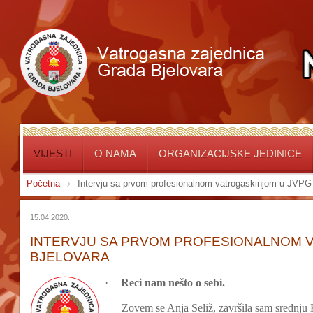
VIJESTI
O NAMA
ORGANIZACIJSKE JEDINICE
Početna
Intervju sa prvom profesionalnom vatrogaskinjom u JVPG
15.04.2020.
INTERVJU SA PRVOM PROFESIONALNOM 
BJELOVARA
·
Reci nam nešto o sebi.
Zovem se Anja Seliž, završila sam srednju 