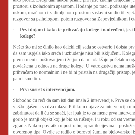
prostoru s izolacionim aparatom. Hodanje po traci, podizanje ut
uskom, mračnom i zadimljenom prostoru sastavni su dio tih vježb
razgovor sa psihologom, potom razgovor sa Zapovjednikom i eto
·
Prvi dojam i kako te prihvaćaju kolege i nadređeni, jesi
kolege?
Nešto što mi se činilo kao daleki cilj sada se ostvario i doista pr
da sam uspjela iako sreća i uzbuđenje nisu bili isključeni. Koleg
prema meni s poštovanjem i željom da mi olakšaju početak moga
povlaštena u odnosu na druge kolege. U vatrogastvu nema muških
prihvaćam to normalnim i ne bi ni pristala na drugačiji pristup, j
pa mi smo tim.
·
Prvi susret s intervencijom.
Slobodno ću reći da sam isti dan imala 2 intervencije. Prva se 
vježbe gašenja sa dva mlaza. Prilikom dojave za intervenciju u m
zabrinutost da li ću se snaći, jer ipak je to za mene prva interve
gorio je manji objekt koji je bio za rušenje, i u roku od sat vreme
zgrade. Nakon povratka u postrojbu, opranih cijevina i poslož
otvorenog tipa. Ovdje se radilo o borovoj šumi na bjelovarskoj ist