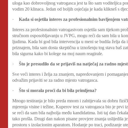
uloga kao dobrovoljnog vatrogasca jest ta što sam voditeljica pom
vodim 20 klinaca. Jedan od boljih osjećaja je kada klikneš s dje
·
Kada si osjetila interes za profesionalnim bavljenjem v
Interes za profesionalnim vatrogastvom osjetila sam tijekom pro
stručnom osposobljavanju u JVPG, mogu reći da sam bila u kont
ljudima. Kada bi god bila intervencija u meni se budila želja da 
priznajem, bila sam dosta skeptična u iznošenju tog stava baš zat
bila sigurna kako bi kolege na moj naum reagirale.
·
Što je presudilo da se prijaviš na natječaj za radno mjes
Sve veći interes i želja za znanjem, napredovanjem i pomaganje
odvažim prijaviti se za radno mjesto vatrogasca.
·
Što si morala proći da bi bila primljena?
Mnogo testiranja je bilo preda mnom i zahtijevala su dobru fizi
mjerenja visine i težine, Kuperov test za vatrogasca bio je prv
se reći da sam bila najbolja među kandidatima. Isti taj dan čekala
tako prošla. Drugi dan nakon pisane provjere znanja uslijedila je
prostoru s izolacionim aparatom. Hodanje po traci, podizanje ut