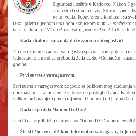
Sigurnosti i zaštite u Karlovcu. Nakon 5 god
sam i stekla stručni naziv: Stručna specijali
gajim veliku ljubav prema konjima i sa svo
tako i jašem u jednom lokalnom konjičkom klubu. Obožavam druš
tako treniram u DVD-u Breza vatrogasnu vježbu 3/1a kao drugi 
·
Kada i kako si spoznala da te zanima vatrogastvo?
Da me ozbiljnije zanima vatrogastvo spoznala sam prilikom ospo
jednostavno u meni se probudila želja da što više naučim, saznam
godine.
·
Prvi susret s vatrogastvom.
Prvi susret s vatrogastvom dogodio se prilikom mog studiranja ka
upoznavanje s radom Javne vatrogasne postrojbe Grada Karlovc
velikim poštovanjem prema toj struci i ljudima koji ju obnašaju.
·
Kada si postala članom DVD-a?
U želji da se približim vatrogastvu članom DVD-a postajem 201
·
Što si i što sve radiš kao dobrovoljni vatrogasac, koje zv