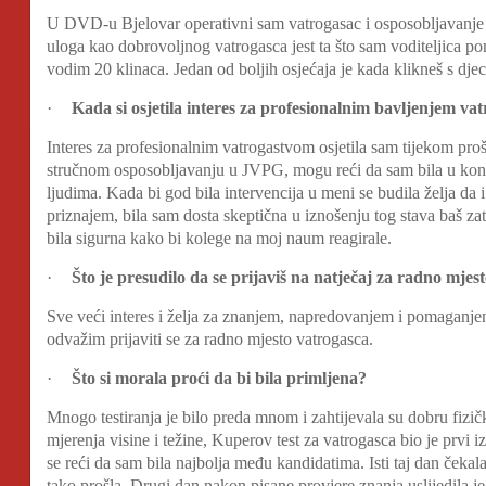
U DVD-u Bjelovar operativni sam vatrogasac i osposobljavanje 
uloga kao dobrovoljnog vatrogasca jest ta što sam voditeljica pom
vodim 20 klinaca. Jedan od boljih osjećaja je kada klikneš s dje
·
Kada si osjetila interes za profesionalnim bavljenjem v
Interes za profesionalnim vatrogastvom osjetila sam tijekom pro
stručnom osposobljavanju u JVPG, mogu reći da sam bila u kont
ljudima. Kada bi god bila intervencija u meni se budila želja da 
priznajem, bila sam dosta skeptična u iznošenju tog stava baš zat
bila sigurna kako bi kolege na moj naum reagirale.
·
Što je presudilo da se prijaviš na natječaj za radno mjes
Sve veći interes i želja za znanjem, napredovanjem i pomaganje
odvažim prijaviti se za radno mjesto vatrogasca.
·
Što si morala proći da bi bila primljena?
Mnogo testiranja je bilo preda mnom i zahtijevala su dobru fizi
mjerenja visine i težine, Kuperov test za vatrogasca bio je prv
se reći da sam bila najbolja među kandidatima. Isti taj dan čekala
tako prošla. Drugi dan nakon pisane provjere znanja uslijedila je