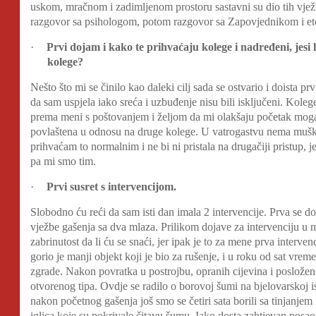
uskom, mračnom i zadimljenom prostoru sastavni su dio tih vježb
razgovor sa psihologom, potom razgovor sa Zapovjednikom i eto
·
Prvi dojam i kako te prihvaćaju kolege i nadređeni, jesi
kolege?
Nešto što mi se činilo kao daleki cilj sada se ostvario i doista pr
da sam uspjela iako sreća i uzbuđenje nisu bili isključeni. Koleg
prema meni s poštovanjem i željom da mi olakšaju početak moga
povlaštena u odnosu na druge kolege. U vatrogastvu nema muških
prihvaćam to normalnim i ne bi ni pristala na drugačiji pristup, j
pa mi smo tim.
·
Prvi susret s intervencijom.
Slobodno ću reći da sam isti dan imala 2 intervencije. Prva se 
vježbe gašenja sa dva mlaza. Prilikom dojave za intervenciju u m
zabrinutost da li ću se snaći, jer ipak je to za mene prva interve
gorio je manji objekt koji je bio za rušenje, i u roku od sat vreme
zgrade. Nakon povratka u postrojbu, opranih cijevina i
posložen
otvorenog tipa. Ovdje se radilo o borovoj šumi na bjelovarskoj ist
nakon početnog gašenja još smo se četiri sata borili sa tinjanje
iglica koje su pokrivale čitavu šumu. Iako dosta zahtjevan posao