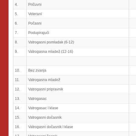
4.
Pričuvni
5.
Veterani
6.
Počasni
7.
Podupirajući
8.
Vatrogasni pomladak (6-12)
9.
Vatrogasna mladež (12-16)
10.
Bez zvanja
11.
Vatrogasna mladež
12.
Vatrogasni pripravnik
13.
Vatrogasac
14.
Vatrogasac I klase
15.
Vatrogasni dočasnik
16.
Vatrogasni dočasnik I klase