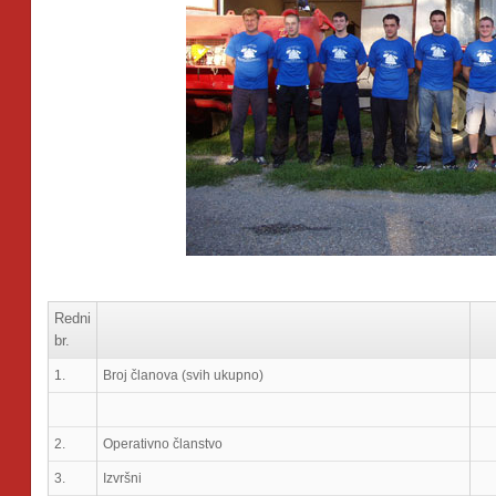
Redni
br.
1.
Broj članova (svih ukupno)
2.
Operativno članstvo
3.
Izvršni