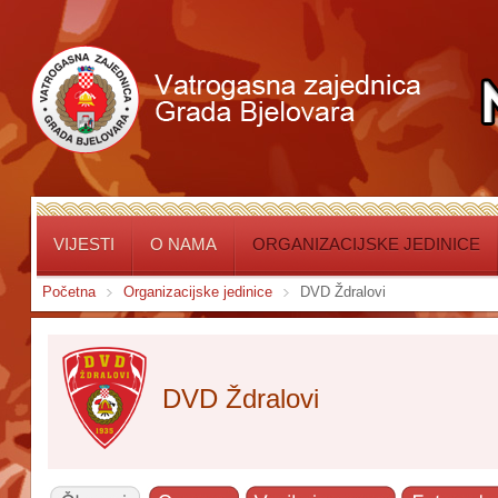
VIJESTI
O NAMA
ORGANIZACIJSKE JEDINICE
Početna
Organizacijske jedinice
DVD Ždralovi
DVD Ždralovi