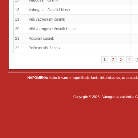
17.
Vatrogasni časnik
18.
Vatrogasni časnik I klase
19.
Viši vatrogasni časnik
20.
Viši vatrogasni časnik I klase
21.
Počasni časnik
22.
Počasni viši časnik
1
2
3
4
NAPOMENA:
Kako bi vam omogućili bolje korisničko iskustvo, ova strani
Copyright © 2013 | Vatrogasna zajednica Gr