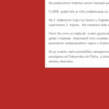
Na podravskom triatlonu nismo nastupili jer
U 2008. godini bilo je više sudjelovanja na
Na 1. lađarskom kupu na Jarunu u Zagrebu
zauzimamo 3. mjesto. Na maratonu lađa za
Osim što smo se natjecali, svako gostovan
grada i županije. Uspostavili smo suradnj
jesenskom međunarodnom sajmu u Gudov
Da je ovakav način promidžbe vatrogastva do
postajama od Dubrovnika do Ploča, u tiska
terminu dnevnika.