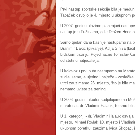
Prvi nastup sportske sekcije bila je međ
Tabaček osvojio je 4. mjesto u ukupnom por
U 2007. godinu ulazimo planirajući nastupe
nastup je u Fužinama, gdje Dražen Henc osv
Samo tjedan dana kasnije nastupamo na po
Branimir Bakić (plivanje), Atlija Siniša (bic
brdskom trčanju. Pojedinačno Tomislav Ću
od stotinu natjecatelja.
U kolovozu prvi puta nastupamo na Maraton
sudjelujemo, a ujedno i najteže - veslačka
utrci zauzimamo 23. mjesto, što je bilo ma
nemamo uvjete za trening.
U 2008. godini također sudjelujemo na Međ
maratonac dr. Vladimir Halauk, te smo bili
U 1. kategoriji - dr. Vladimir Halauk osvaja
mjesto, Mihael Rođak 10. mjesto i Vladimir 
ukupnom poretku, zauzima Ivica Škopac, i 