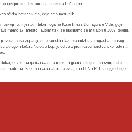
 se odvijao isti dan kao i natjecanje u Fužinama.
 veslačkim natjecanjima, gdje smo nastupili:
 i osvojili 5. mjesto. Nakon toga na Kupu kneza Domagoja u Vida, gdje
uzimamo 17. mjesto i automatski se plasiramo za maraton u 2009. godini.
je izvan naše županije smo koristili i kao promidžbu vatrogastva i našeg
u sa Udrugom lađara Neretve koja je održala promidžbu neretvanske lađe na
ac.
bar, govori i činjenica da smo u ove tri godine bili gosti na svim radio
nim medijima, kao i na nacionalnim televizijama HTV i RTL u najgledanijem