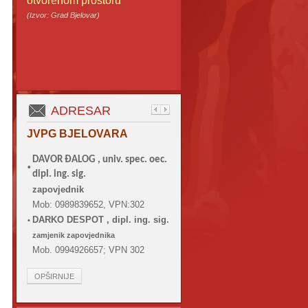
otvorenom prostoru
(Izvor: Grad Bjelovar)
ADRESAR
JVPG BJELOVARA
DAVOR ĐALOG ,
univ. spec. oec.
•
dipl. ing. sig.
zapovjednik
Mob: 0989839652, VPN:302
DARKO DESPOT , dipl. ing. sig.
•
zamjenik zapovjednika
Mob. 0994926657; VPN 302
OPŠIRNIJE