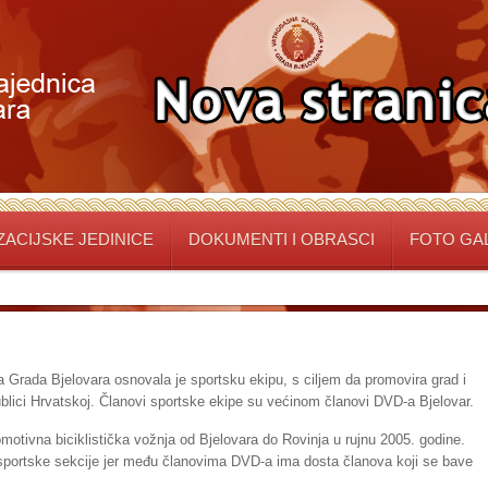
ACIJSKE JEDINICE
DOKUMENTI I OBRASCI
FOTO GA
 Grada Bjelovara osnovala je sportsku ekipu, s ciljem da promovira grad i
blici Hrvatskoj. Članovi sportske ekipe su većinom članovi DVD-a Bjelovar.
omotivna biciklistička vožnja od Bjelovara do Rovinja u rujnu 2005. godine.
u sportske sekcije jer među članovima DVD-a ima dosta članova koji se bave