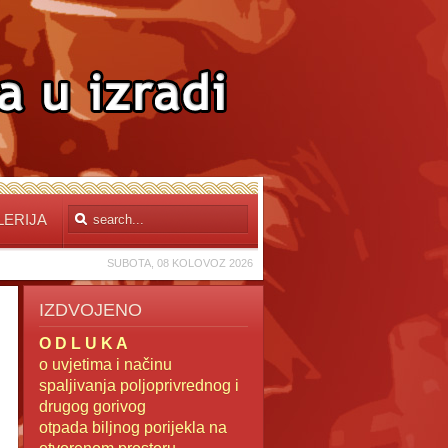
LERIJA
SUBOTA, 08 KOLOVOZ 2026
IZDVOJENO
O D L U K A
o uvjetima i načinu
spaljivanja poljoprivrednog i
drugog gorivog
otpada
biljnog porijekla na