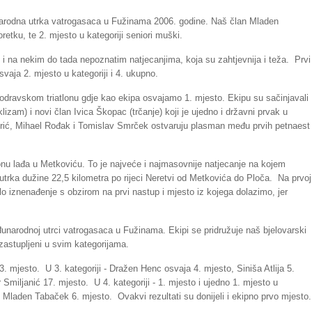
unarodna utrka vatrogasaca u Fužinama 2006. godine. Naš član Mladen
etku, te 2. mjesto u kategoriji seniori muški.
 i na nekim do tada nepoznatim natjecanjima, koja su zahtjevnija i teža. Prvi
aja 2. mjesto u kategoriji i 4. ukupno.
dravskom triatlonu gdje kao ekipa osvajamo 1. mjesto. Ekipu su sačinjavali
iklizam) i novi član Ivica Škopac (trčanje) koji je ujedno i državni prvak u
rić, Mihael Rođak i Tomislav Smrček ostvaruju plasman među prvih petnaest
u lađa u Metkoviću. To je najveće i najmasovnije natjecanje na kojem
 utrka dužine 22,5 kilometra po rijeci Neretvi od Metkovića do Ploča. Na prvoj
lo iznenađenje s obzirom na prvi nastup i mjesto iz kojega dolazimo, jer
unarodnoj utrci vatrogasaca u Fužinama. Ekipi se pridružuje naš bjelovarski
 zastupljeni u svim kategorijama.
 3. mjesto. U 3. kategoriji - Dražen Henc osvaja 4. mjesto, Siniša Atlija 5.
Smiljanić 17. mjesto. U 4. kategoriji - 1. mjesto i ujedno 1. mjesto u
Mladen Tabaček 6. mjesto. Ovakvi rezultati su donijeli i ekipno prvo mjesto.