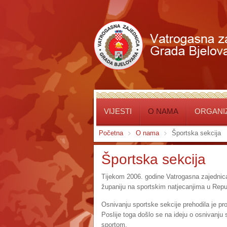
VIJESTI
O NAMA
ORGANIZ
Početna
O nama
Športska sekcija
Športska sekcija
Tijekom 2006. godine Vatrogasna zajednica
županiju na sportskim natjecanjima u Repu
Osnivanju sportske sekcije prehodila je pr
Poslije toga došlo se na ideju o osnivanj
sportom.