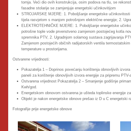
tornja. Veći dio ovih konstrukcija, osim podova na tlu, se rekonst
fasadne stolarije se zamjenjuje energetski učinkovitijom
STROJARSKE MJERE: 1. Poboljšanje energetske učinkovitosti ra
tijela rasvjetom s manjom potrošnjom električne energije; 2. Ugr
ELEKTROTEHNIČKE MJERE: 1. Poboljšanje energetske učinkovito
potrošne tople vode prvenstveno zamjenom postojećeg kotla n
spremnika PTV, 2. Ugradnjom solarnog sustava zagrijavanja PTV,
Zamjenom postojećih običnih radijatorskih ventila termostatskim 
temperature u prostorijama.
Ostvarene vrijednosti:
Pokazatelja 1 – Doprinos povećanju korištenja obnovljivih izvora 
paneli za korištenje obnovljivih izvora energije za pripremu PTV-a
Ostvarena vrijednost Pokazatelja 2 – Smanjenje godišnje primar
Kwh/god.
Energetskom obnovom ostvarena je ušteda toplinske energije za
Objekt je nakon energetske obnove prešao iz D u C energetski r
Fotografije prije energetske obnove