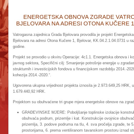
ENERGETSKA OBNOVA ZGRADE VATRO
BJELOVARA NA ADRESI OTONA KUČERE 1, 
Vatrogasna zajednica Grada Bjelovara provodila je projekt Energets
Bjelovara na adresi Otona Kučere 1, Bjelovar, KK.04.2.1.04.0731 u raz
godine.
Projekt se provodio u okviru Operacije: 4c1.1. Energetska obnova i ko
javnog sektora, Specifični cilj: Smanjenje potrošnje energije u zgrada
strukturnih i investicijskih fondova u financijskom razdoblju 2014.-20
kohezija 2014.-2020.“.
Ugovorena ukupna vrijednost projekta iznosila je 2.973.649,25 HRK, u 
1.679.440,92 HRK.
Projektom su obuhvaćene tri grupe mjera energetske obnove na zgradi 
GRAĐEVINSKE MJERE: Poboljšanje toplinske izolacije konstrukcij
obuhvaća podrum, prizemlje i kat. Konstrukcije ovojnice obuhva
prizemlja, 3. podove podruma na tlu, 4. sva pročelja zgrade, te 5
prostorijama, 6. prema ventiliranom tavanskom prostoru iznad st