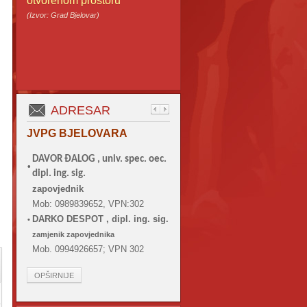
otvorenom prostoru
(Izvor: Grad Bjelovar)
ADRESAR
JVPG BJELOVARA
DAVOR ĐALOG ,
univ. spec. oec.
•
dipl. ing. sig.
zapovjednik
Mob: 0989839652, VPN:302
DARKO DESPOT , dipl. ing. sig.
•
zamjenik zapovjednika
Mob. 0994926657; VPN 302
OPŠIRNIJE