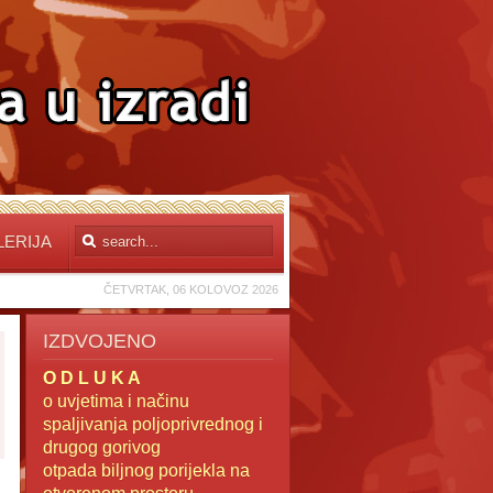
LERIJA
ČETVRTAK, 06 KOLOVOZ 2026
IZDVOJENO
O D L U K A
o uvjetima i načinu
spaljivanja poljoprivrednog i
drugog gorivog
otpada
biljnog porijekla na