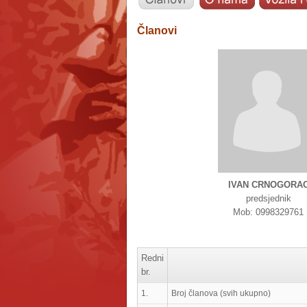
Članovi
IVAN CRNOGORA
predsjednik
Mob: 0998329761
Redni
br.
1.
Broj članova (svih ukupno)