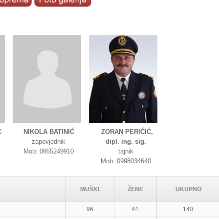
C
NIKOLA BATINIĆ
ZORAN PERIČIĆ,
zapovjednik
dipl. ing. sig.
Mob: 0955249910
tajnik
Mob: 0998034640
MUŠKI
ŽENE
UKUPNO
96
44
140