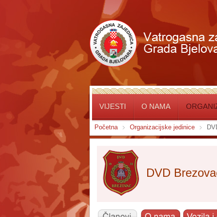
VIJESTI
O NAMA
ORGANIZ
Početna
Organizacijske jedinice
DV
DVD Brezova