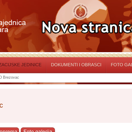
ACIJSKE JEDINICE
DOKUMENTI I OBRASCI
FOTO GA
D Brezovac
c