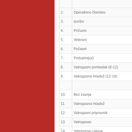
2.
Operativno članstvo
3.
Izvršni
4.
Pričuvni
5.
Veterani
6.
Počasni
7.
Podupirajući
8.
Vatrogasni pomladak (6-12)
9.
Vatrogasna mladež (12-16)
10.
Bez zvanja
11.
Vatrogasna mladež
12.
Vatrogasni pripravnik
13.
Vatrogasac
14.
Vatrogasac I klase