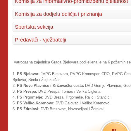
Komisija za informativno-promidžbenu djelatnost
Komisija za dodjelu odličja i priznanja
Sportska sekcija
Predavači - vježbatelji
Vatrogasna zajednica Grada Bjelovara podijeljena je na 6 požarnih se
1.
PS Bjelovar:
JVPG Bjelovara, PVPG Kronospan CRO, PVPG Česm
Bjelovar, Sirela i Željezničar.
2.
PS Nove Plavnice i Križevačka cesta:
DVD Gornje Plavnice, Gudo
3.
PS Prespa:
DVD Prespa, Tomaš i Velika Ciglena.
4.
PS Prgomelje:
DVD Breza, Prgomelje, Rajić i Stančići.
5.
PS Veliko Korenovo:
DVD Galovac i Veliko Korenovo.
6.
PS Ždralovi:
DVD Brezovac, Novoseljani i Ždralovi.