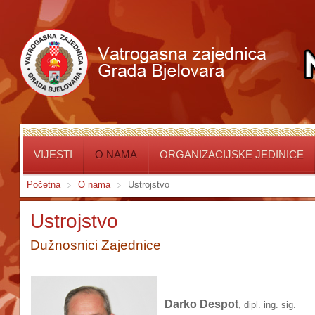
VIJESTI
O NAMA
ORGANIZACIJSKE JEDINICE
Početna
O nama
Ustrojstvo
Ustrojstvo
Dužnosnici Zajednice
Darko Despot
, dipl. ing. sig.