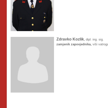
Zdravko
Kozlik
,
dipl. ing. sig.
zamjenik zapovjednika,
viši vatrog