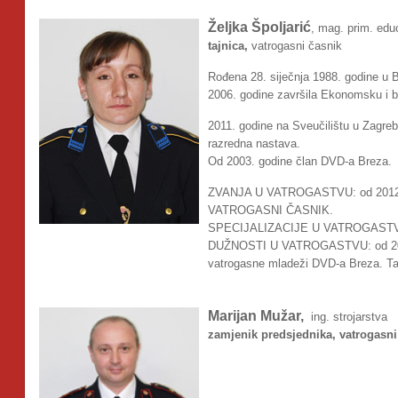
Željka Špoljarić
, mag. prim. edu
tajnica,
vatrogasni časnik
Rođena 28. siječnja 1988. godine u B
2006. godine završila Ekonomsku i b
2011. godine na Sveučilištu u Zagrebu
razredna nastava.
Od 2003. godine član DVD-a Breza.
ZVANJA U VATROGASTVU: od 2012.
VATROGASNI ČASNIK.
SPECIJALIZACIJE U VATROGASTVU
DUŽNOSTI U VATROGASTVU: od 2013.
vatrogasne mladeži DVD-a Breza. Ta
Marijan Mužar,
ing. strojarstva
zamjenik predsjednika, vatrogasni