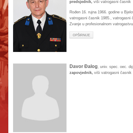
predsjednik,
viši vatrogasni časnik
Rođen 16. rujna 1966. godine u Bjel
vatrogasni časnik 1985., vatrogasni č
Zvanje u profesionalnom vatrogastvu
OPŠIRNIJE
Davor Đalog
, univ. spec. oec. dip
zapovjednik,
viši vatrogasni časnik