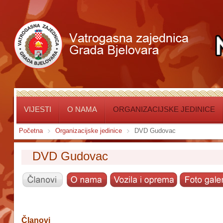
VIJESTI
O NAMA
ORGANIZACIJSKE JEDINICE
Početna
Organizacijske jedinice
DVD Gudovac
DVD Gudovac
Članovi