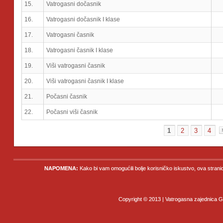
15.
Vatrogasni dočasnik
16.
Vatrogasni dočasnik I klase
17.
Vatrogasni časnik
18.
Vatrogasni časnik I klase
19.
Viši vatrogasni časnik
20.
Viši vatrogasni časnik I klase
21.
Počasni časnik
22.
Počasni viši časnik
1
2
3
4
NAPOMENA:
Kako bi vam omogućili bolje korisničko iskustvo, ova strani
Copyright © 2013 | Vatrogasna zajednica Gr