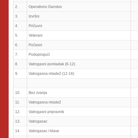
2.
Operativno članstvo
3.
Izvršni
4.
Pričuvni
5.
Veterani
6.
Počasni
7.
Podupirajući
8.
Vatrogasni pomladak (6-12)
9.
Vatrogasna mladež (12-16)
10.
Bez zvanja
11.
Vatrogasna mladež
12.
Vatrogasni pripravnik
13.
Vatrogasac
14.
Vatrogasac I klase