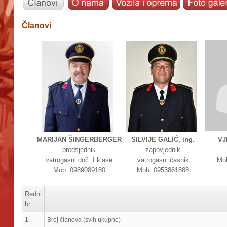
Članovi
MARIJAN ŠINGERBERGER
SILVIJE GALIĆ, ing.
VJ
predsjednik
zapovjednik
vatrogasni doč. I klase
vatrogasni časnik
Mo
Mob: 0989089180
Mob: 0953861888
Redni
br.
1.
Broj članova (svih ukupno)