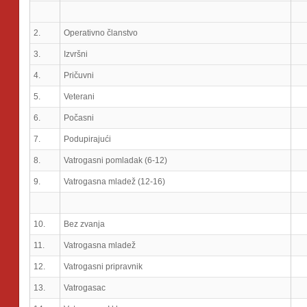
2.
Operativno članstvo
3.
Izvršni
4.
Pričuvni
5.
Veterani
6.
Počasni
7.
Podupirajući
8.
Vatrogasni pomladak (6-12)
9.
Vatrogasna mladež (12-16)
10.
Bez zvanja
11.
Vatrogasna mladež
12.
Vatrogasni pripravnik
13.
Vatrogasac