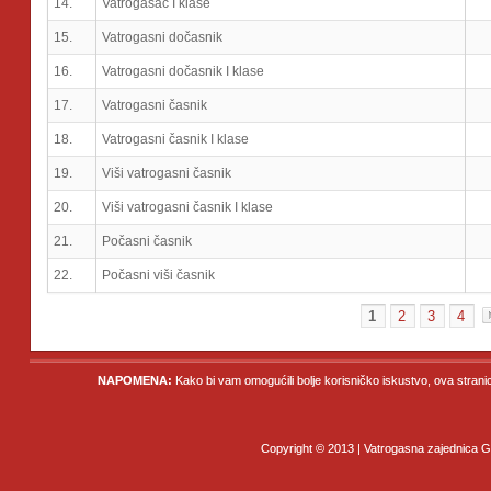
14.
Vatrogasac I klase
15.
Vatrogasni dočasnik
16.
Vatrogasni dočasnik I klase
17.
Vatrogasni časnik
18.
Vatrogasni časnik I klase
19.
Viši vatrogasni časnik
20.
Viši vatrogasni časnik I klase
21.
Počasni časnik
22.
Počasni viši časnik
1
2
3
4
NAPOMENA:
Kako bi vam omogućili bolje korisničko iskustvo, ova strani
Copyright © 2013 | Vatrogasna zajednica Gr