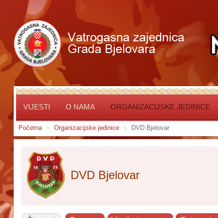
VIJESTI
O NAMA
ORGANIZACIJSKE JEDINICE
Početna
Organizacijske jedinice
DVD Bjelovar
DVD Bjelovar