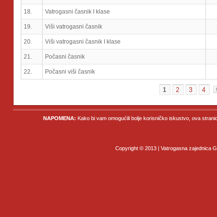
18.
Vatrogasni časnik I klase
19.
Viši vatrogasni časnik
20.
Viši vatrogasni časnik I klase
21.
Počasni časnik
22.
Počasni viši časnik
1
2
3
4
NAPOMENA:
Kako bi vam omogućili bolje korisničko iskustvo, ova strani
Copyright © 2013 | Vatrogasna zajednica Gr