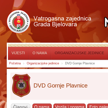
VIJESTI
O NAMA
ORGANIZACIJSKE JEDINICE
Početna
Organizacijske jedinice
DVD Gornje Plavnice
DVD Gornje Plavnice