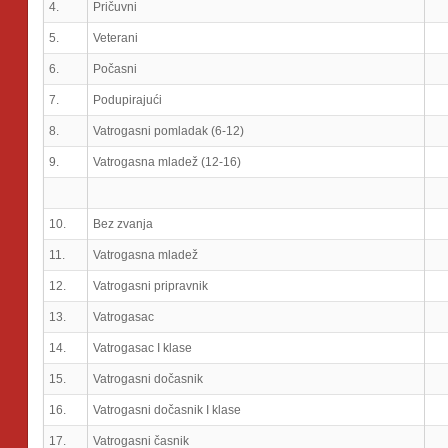
4.
Pričuvni
5.
Veterani
6.
Počasni
7.
Podupirajući
8.
Vatrogasni pomladak (6-12)
9.
Vatrogasna mladež (12-16)
10.
Bez zvanja
11.
Vatrogasna mladež
12.
Vatrogasni pripravnik
13.
Vatrogasac
14.
Vatrogasac I klase
15.
Vatrogasni dočasnik
16.
Vatrogasni dočasnik I klase
17.
Vatrogasni časnik