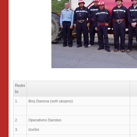
Redni
br.
1.
Broj članova (svih ukupno)
2.
Operativno članstvo
3.
Izvršni