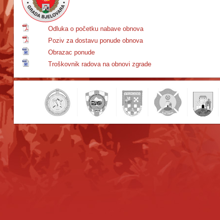
Odluka o početku nabave obnova
Poziv za dostavu ponude obnova
Obrazac ponude
Troškovnik radova na obnovi zgrade