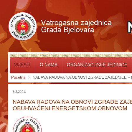
VIJESTI
O NAMA
ORGANIZACIJSKE JEDINICE
Početna
NABAVA RADOVA NA OBNOVI ZGRADE ZAJEDNICE –
8.3.2021.
NABAVA RADOVA NA OBNOVI ZGRADE ZAJED
OBUHVAĆENI ENERGETSKOM OBNOVOM