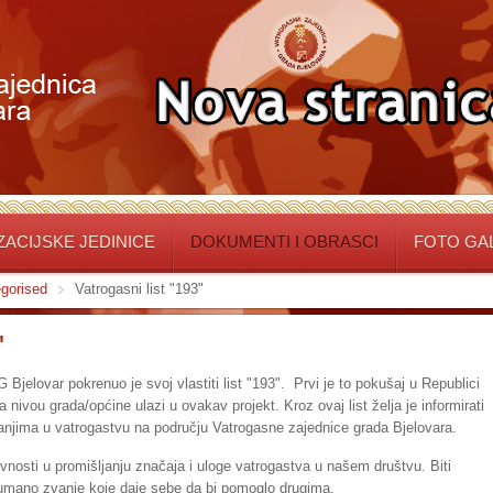
ACIJSKE JEDINICE
DOKUMENTI I OBRASCI
FOTO GA
gorised
Vatrogasni list "193"
"
G Bjelovar pokrenuo je svoj vlastiti list "193". Prvi je to pokušaj u Republici
nivou grada/općine ulazi u ovakav projekt. Kroz ovaj list želja je informirati
njima u vatrogastvu na području Vatrogasne zajednice grada Bjelovara.
avnosti u promišljanju značaja i uloge vatrogastva u našem društvu. Biti
humano zvanje koje daje sebe da bi pomoglo drugima.