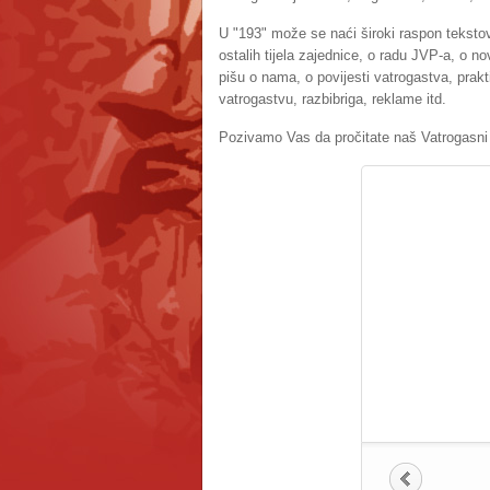
U "193" može se naći široki raspon tekstov
ostalih tijela zajednice, o radu JVP-a, o n
pišu o nama, o povijesti vatrogastva, prakt
vatrogastvu, razbibriga, reklame itd.
Pozivamo Vas da pročitate naš Vatrogasni l