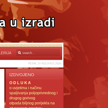
LERIJA
PETAK, 07 KOLOVOZ 2026
IZDVOJENO
O D L U K A
o uvjetima i načinu
spaljivanja poljoprivrednog i
drugog gorivog
otpada
biljnog porijekla na