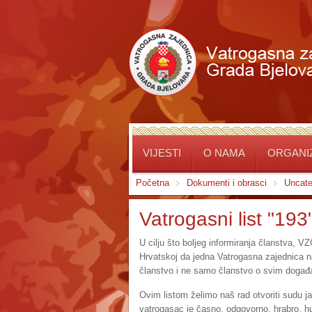
VIJESTI
O NAMA
ORGANIZ
Početna
Dokumenti i obrasci
Uncate
Vatrogasni list "193
U cilju što boljeg informiranja članstva, VZ
Hrvatskoj da jedna Vatrogasna zajednica na 
članstvo i ne samo članstvo o svim događa
Ovim listom želimo naš rad otvoriti sudu j
vatrogasac je časno, odgovorno, hrabro, 