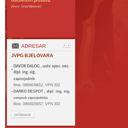
otvorenom prostoru
(Izvor: Grad Bjelovar)
ADRESAR
JVPG BJELOVARA
DAVOR ĐALOG ,
univ. spec. oec.
•
dipl. ing. sig.
zapovjednik
Mob: 0989839652, VPN:302
DARKO DESPOT , dipl. ing. sig.
•
zamjenik zapovjednika
Mob. 0994926657; VPN 302
OPŠIRNIJE