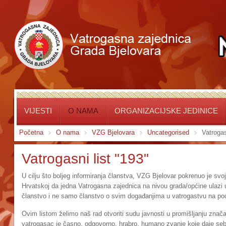
VIJESTI
O NAMA
ORGANIZACIJSKE JEDINICE
Početna
O nama
VZG Bjelovara
Uncategorised
Vatrogas
Vatrogasni list "193"
U cilju što boljeg informiranja članstva, VZG Bjelovar pokrenuo je svoj 
Hrvatskoj da jedna Vatrogasna zajednica na nivou grada/općine ulazi u o
članstvo i ne samo članstvo o svim događanjima u vatrogastvu na pod
Ovim listom želimo naš rad otvoriti sudu javnosti u promišljanju znača
vatrogasac je časno, odgovorno, hrabro, humano zvanje koje daje se