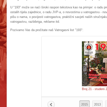
U "193" može se naći široki raspon tekstova kao na primjer: o radu pr
ostalih tijela zajednice, o radu JVP-a, o novostima u vatrogastvu - nov
pišu o nama, o povijesti vatrogastva, praktični savjeti naših stručnja
vatrogastvu, razbibriga, reklame itd.
Pozivamo Vas da pročitate naš Vatrogasni list "193":
Broj 21 - studeni 
2015
2013