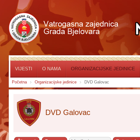
VIJESTI
O NAMA
ORGANIZACIJSKE JEDINICE
Početna
Organizacijske jedinice
DVD Galovac
DVD Galovac