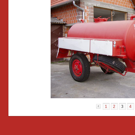
1
2
3
4
«