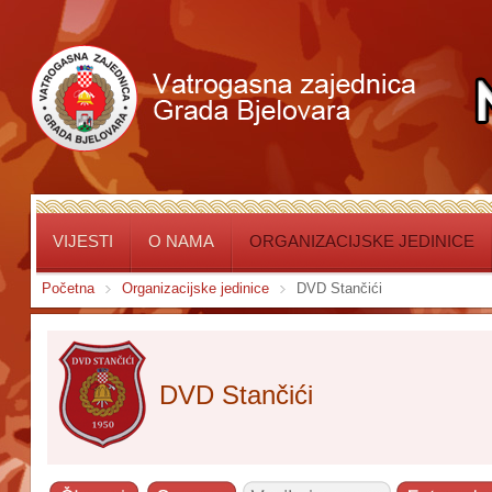
VIJESTI
O NAMA
ORGANIZACIJSKE JEDINICE
Početna
Organizacijske jedinice
DVD Stančići
DVD Stančići