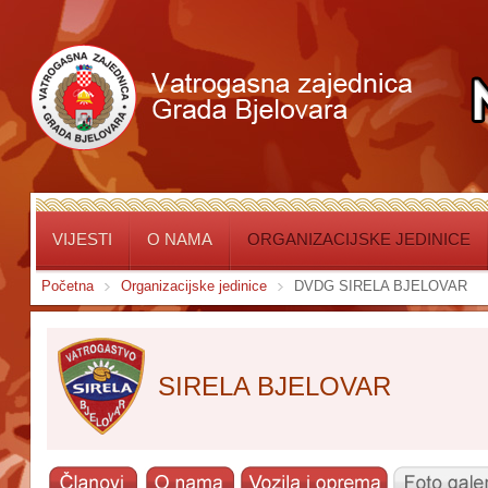
VIJESTI
O NAMA
ORGANIZACIJSKE JEDINICE
Početna
Organizacijske jedinice
DVDG SIRELA BJELOVAR
SIRELA BJELOVAR