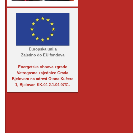
Europska unija
Zajedno do EU fondova
Energetska obnova zgrade
Vatrogasne zajednice Grada
Bjelovara na adresi Otona Kučere
1, Bjelovar, KK.04.2.1.04.0731.