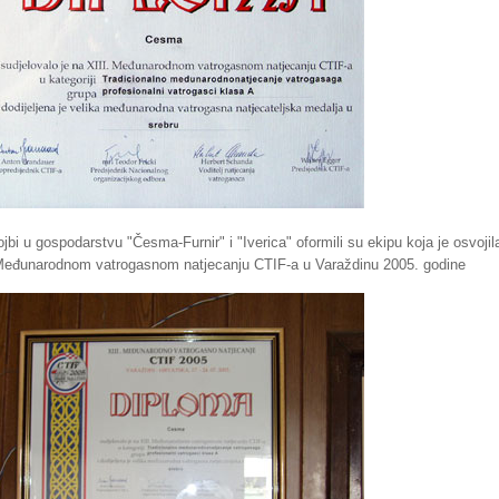
ojbi u gospodarstvu "Česma-Furnir" i "Iverica" oformili su ekipu koja je osvojil
a Međunarodnom vatrogasnom natjecanju CTIF-a u Varaždinu 2005. godine