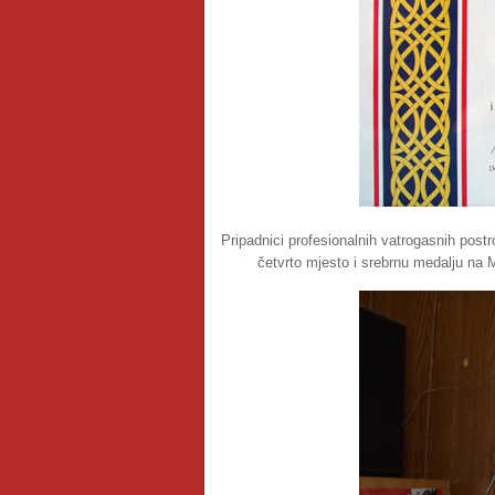
Pripadnici profesionalnih vatrogasnih postr
četvrto mjesto i srebrnu medalju n