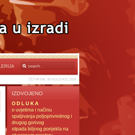
LERIJA
ČETVRTAK, 06 KOLOVOZ 2026
IZDVOJENO
O D L U K A
o uvjetima i načinu
spaljivanja poljoprivrednog i
drugog gorivog
otpada
biljnog porijekla na