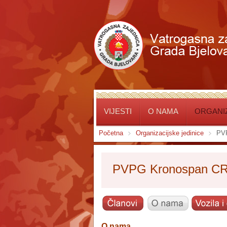
VIJESTI
O NAMA
ORGANIZ
Početna
Organizacijske jedinice
PV
PVPG Kronospan C
O nama