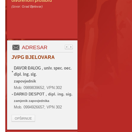
otvorenom prostoru
(Izvor: Grad Bjelovar)
ADRESAR
JVPG BJELOVARA
DAVOR ĐALOG ,
univ. spec. oec.
•
dipl. ing. sig.
zapovjednik
Mob: 0989839652, VPN:302
DARKO DESPOT , dipl. ing. sig.
•
zamjenik zapovjednika
Mob. 0994926657; VPN 302
OPŠIRNIJE