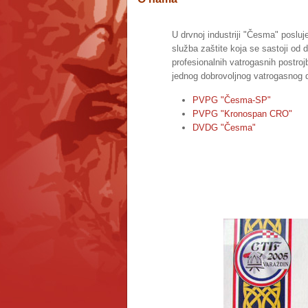
U drvnoj industriji "Česma" posluj
služba zaštite koja se sastoji od d
profesionalnih vatrogasnih postrojb
jednog dobrovoljnog vatrogasnog 
PVPG "Česma-SP"
PVPG "Kronospan CRO"
DVDG "Česma"