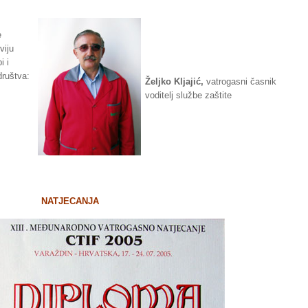
e
viju
i i
društva:
Željko Kljajić,
vatrogasni časnik
voditelj službe zaštite
NATJECANJA