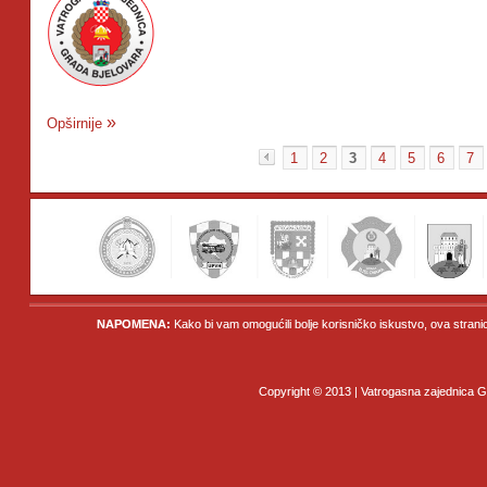
Opširnije
1
2
3
4
5
6
7
«
NAPOMENA:
Kako bi vam omogućili bolje korisničko iskustvo, ova strani
Copyright © 2013 | Vatrogasna zajednica Gr