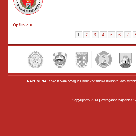
Opširnije
1
2
3
4
5
6
7
NAPOMENA:
Kako bi vam omogućili bolje korisničko iskustvo, ova strani
Copyright © 2013 | Vatrogasna zajednica Gr