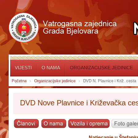
VIJESTI
O NAMA
ORGANIZACIJSKE JEDINICE
Početna
Organizacijske jedinice
DVD N. Plavnice i Križ. cesta
DVD Nove Plavnice i Križevačka ce
Natjecanje u Štefanju