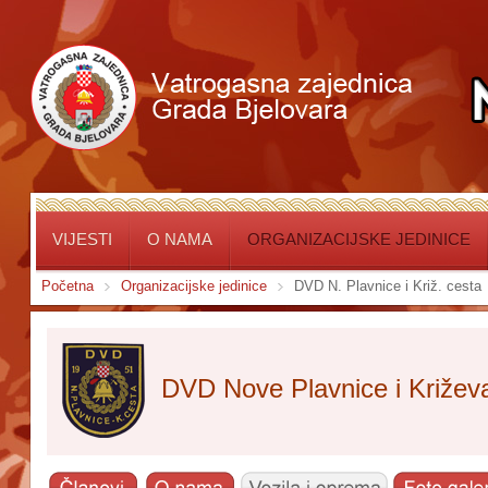
VIJESTI
O NAMA
ORGANIZACIJSKE JEDINICE
Početna
Organizacijske jedinice
DVD N. Plavnice i Križ. cesta
DVD Nove Plavnice i Križev