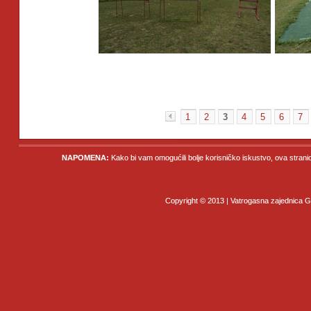
1
2
3
4
5
6
7
«
NAPOMENA:
Kako bi vam omogućili bolje korisničko iskustvo, ova strani
Copyright © 2013 | Vatrogasna zajednica Gr