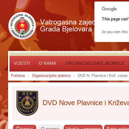
This page can'
Do you own this
VIJESTI
O NAMA
ORGANIZACIJSKE JEDINICE
Početna
Organizacijske jedinice
DVD N. Plavnice i Križ. cesta
DVD Nove Plavnice i Križev