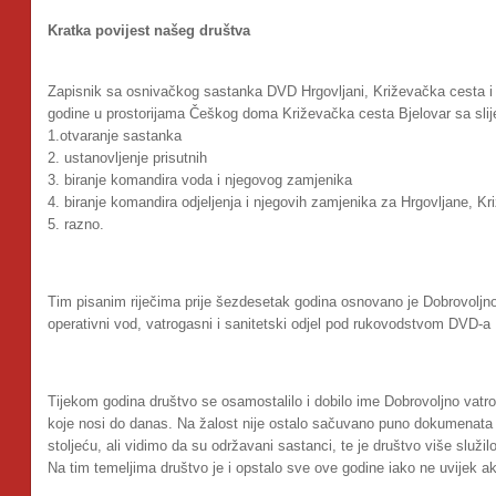
Kratka povijest našeg društva
Zapisnik sa osnivačkog sastanka DVD Hrgovljani, Križevačka cesta i 
godine u prostorijama Češkog doma Križevačka cesta Bjelovar sa sl
1.otvaranje sastanka
2. ustanovljenje prisutnih
3. biranje komandira voda i njegovog zamjenika
4. biranje komandira odjeljenja i njegovih zamjenika za Hrgovljane, K
5. razno.
Tim pisanim riječima prije šezdesetak godina osnovano je Dobrovoljno
operativni vod, vatrogasni i sanitetski odjel pod rukovodstvom DVD-a 
Tijekom godina društvo se osamostalilo i dobilo ime Dobrovoljno vat
koje nosi do danas. Na žalost nije ostalo sačuvano puno dokumenata iz
stoljeću, ali vidimo da su održavani sastanci, te je društvo više služil
Na tim temeljima društvo je i opstalo sve ove godine iako ne uvijek ak