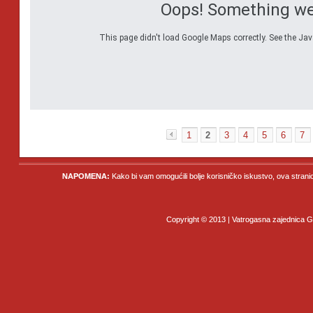
Oops! Something we
This page didn't load Google Maps correctly. See the Java
1
2
3
4
5
6
7
«
NAPOMENA:
Kako bi vam omogućili bolje korisničko iskustvo, ova strani
Copyright © 2013 | Vatrogasna zajednica Gr