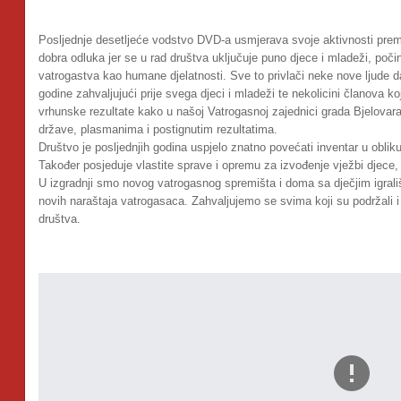
Posljednje desetljeće vodstvo DVD-a usmjerava svoje aktivnosti prem
dobra odluka jer se u rad društva uključuje puno djece i mladeži, počin
vatrogastva kao humane djelatnosti. Sve to privlači neke nove ljude da
godine zahvaljujući prije svega djeci i mladeži te nekolicini članova ko
vrhunske rezultate kako u našoj Vatrogasnoj zajednici grada Bjelovara,
države, plasmanima i postignutim rezultatima.
Društvo je posljednjih godina uspjelo znatno povećati inventar u obli
Također posjeduje vlastite sprave i opremu za izvođenje vježbi djece, 
U izgradnji smo novog vatrogasnog spremišta i doma sa dječjim igral
novih naraštaja vatrogasaca. Zahvaljujemo se svima koji su podržali i
društva.