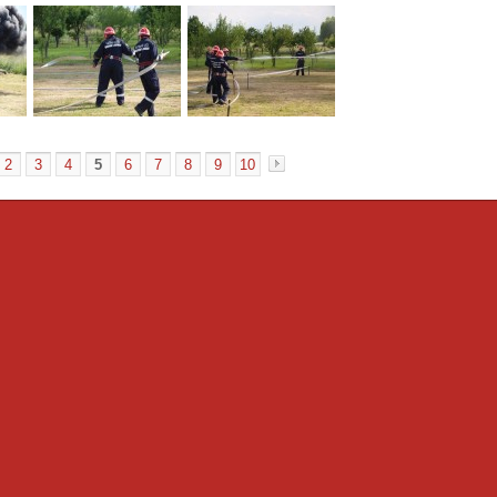
2
3
4
5
6
7
8
9
10
«
»