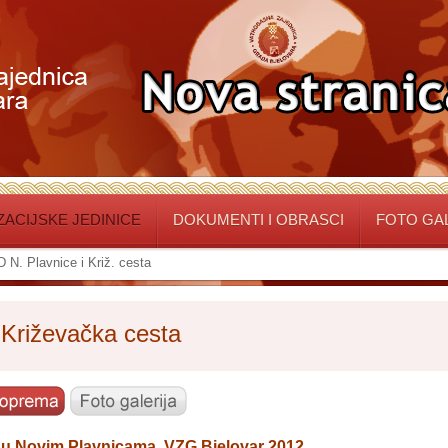
ACIJSKE JEDINICE
DOKUMENTI I OBRASCI
FOTO GA
 N. Plavnice i Križ. cesta
 Križevačka cesta
 u Novim Plavnicama, VZG Bjelovar 2012.