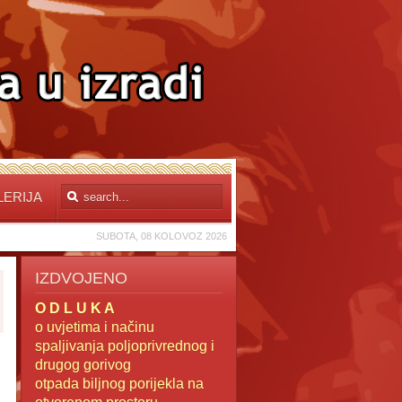
LERIJA
SUBOTA, 08 KOLOVOZ 2026
IZDVOJENO
O D L U K A
o uvjetima i načinu
spaljivanja poljoprivrednog i
drugog gorivog
otpada
biljnog porijekla na