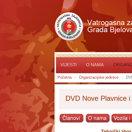
VIJESTI
O NAMA
ORGANIZ
Početna
Organizacijske jedinice
DVD
DVD Nove Plavnice i
Tehnički zbor