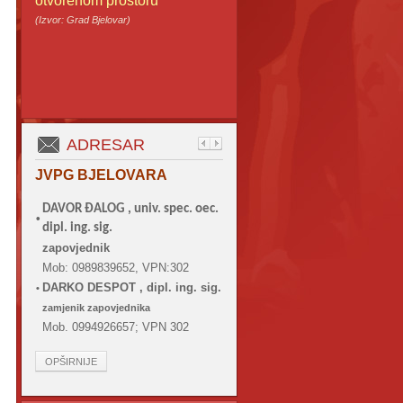
otvorenom prostoru
(Izvor: Grad Bjelovar)
ADRESAR
JVPG BJELOVARA
DAVOR ĐALOG ,
univ. spec. oec.
•
dipl. ing. sig.
zapovjednik
Mob: 0989839652, VPN:302
DARKO DESPOT , dipl. ing. sig.
•
zamjenik zapovjednika
Mob. 0994926657; VPN 302
OPŠIRNIJE