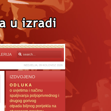
LERIJA
NEDJELJA, 09 KOLOVOZ 2026
IZDVOJENO
O D L U K A
o uvjetima i načinu
spaljivanja poljoprivrednog i
drugog gorivog
otpada
biljnog porijekla na