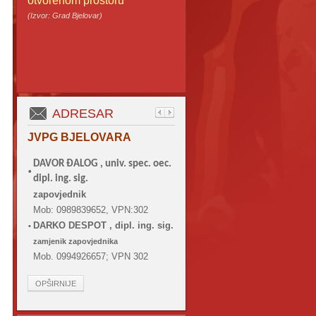
otvorenom prostoru
(Izvor: Grad Bjelovar)
ADRESAR
JVPG BJELOVARA
DAVOR ĐALOG ,
univ. spec. oec.
•
dipl. ing. sig.
zapovjednik
Mob: 0989839652, VPN:302
DARKO DESPOT , dipl. ing. sig.
•
zamjenik zapovjednika
Mob. 0994926657; VPN 302
OPŠIRNIJE