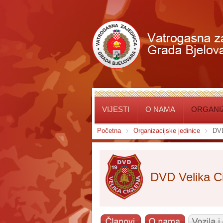
VIJESTI
O NAMA
ORGANIZ
Početna
Organizacijske jedinice
DVD
DVD Velika C