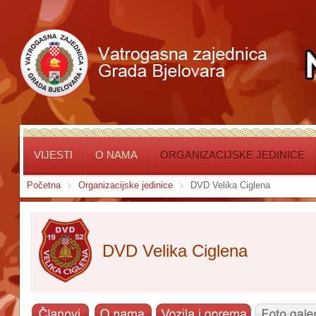
VIJESTI
O NAMA
ORGANIZACIJSKE JEDINICE
Početna
Organizacijske jedinice
DVD Velika Ciglena
DVD Velika Ciglena