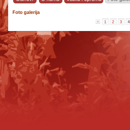
Foto galerija
1
2
3
4
«