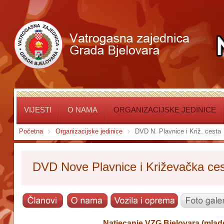
VIJESTI
O NAMA
ORGANIZACIJSKE JEDINICE
Početna
Organizacijske jedinice
DVD N. Plavnice i Križ. cesta
DVD Nove Plavnice i Križevačka ce
Natjecanje VZG Bjelovara (mladež