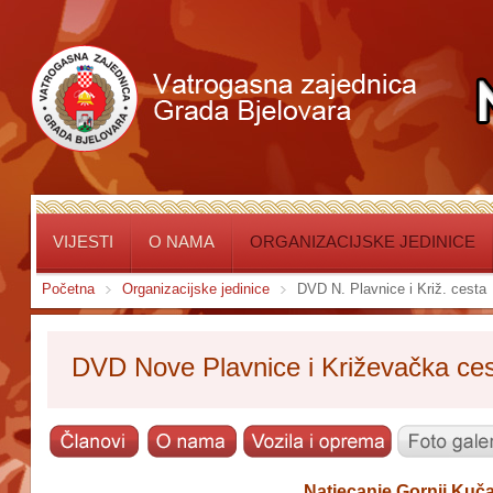
VIJESTI
O NAMA
ORGANIZACIJSKE JEDINICE
Početna
Organizacijske jedinice
DVD N. Plavnice i Križ. cesta
DVD Nove Plavnice i Križevačka ce
Natjecanje Gornji Kuča