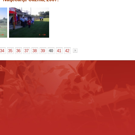
34
35
36
37
38
39
40
41
42
«
»