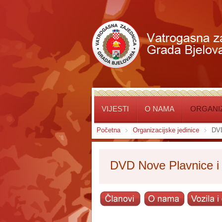
VIJESTI
O NAMA
ORGANIZ
Početna
Organizacijske jedinice
DVD
DVD Nove Plavnice i