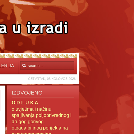
LERIJA
ČETVRTAK, 06 KOLOVOZ 2026
IZDVOJENO
O D L U K A
o uvjetima i načinu
spaljivanja poljoprivrednog i
drugog gorivog
otpada
biljnog porijekla na