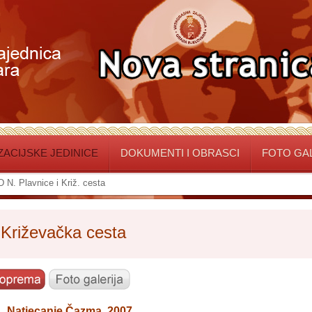
ACIJSKE JEDINICE
DOKUMENTI I OBRASCI
FOTO GA
 N. Plavnice i Križ. cesta
 Križevačka cesta
Natjecanje Čazma, 2007.