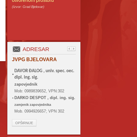
otvorenom prostoru
(Izvor: Grad Bjelovar)
ADRESAR
JVPG BJELOVARA
DAVOR ĐALOG ,
univ. spec. oec.
•
dipl. ing. sig.
zapovjednik
Mob: 0989839652, VPN:302
DARKO DESPOT , dipl. ing. sig.
•
zamjenik zapovjednika
Mob. 0994926657; VPN 302
OPŠIRNIJE